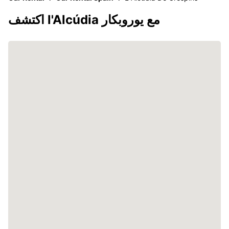
اكتشف l'Alcúdia مع يوروبكار