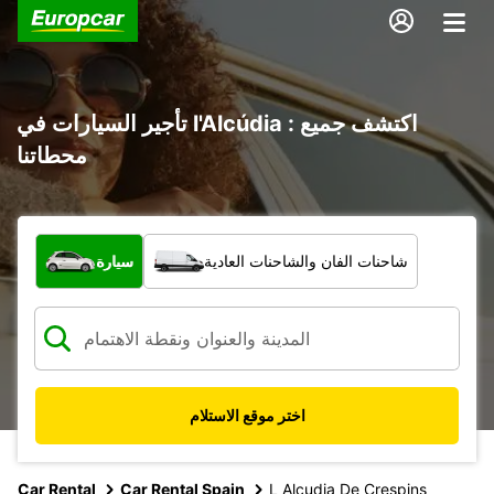
تأجير السيارات في l'Alcúdia : اكتشف جميع
محطاتنا
ما نوع المركبة؟
شاحنات الفان والشاحنات العادية
سيارة
اختر موقع الاستلام
Car Rental
Car Rental Spain
L Alcudia De Crespins