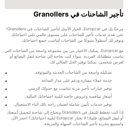
تأجير الشاحنات في Granollers
مرحبًا بك في Europcar، الخيار الأمثل لتأجير الشاحنات في Granollers!
نحن نقدم خدمات تأجير الشاحنات على مستوى عالمي تلبي احتياجاتك
وتوفر لك أسطولاً متنوعًا من الشاحنات لتناسب جميع احتياجاتك.
مع Europcar، يمكنك الاختيار من بين مجموعة واسعة من الشاحنات التي
تناسب متطلباتك الفردية. سواء كنت بحاجة إلى شاحنة لنقل البضائع أو
لغرض شخصي، يمكننا توفير الحل المثالي لك.
تشكيلة واسعة من الشاحنات الحديثة والموثوقة.
خدمة عملاء ممتازة ودعم على مدار الساعة.
توفير خيارات تأجير مرنة تتناسب مع جدولك الزمني.
أسعار منافسة وعروض خاصة لتلبية احتياجاتك المالية.
توفير خدمات تأمين شاملة لضمان راحة بالك أثناء الاستعمال.
إذا كنت تخطط للتنقل في Granollers وتحتاج إلى شاحنة لتحميل أمتعتك
أو لنقل البضائع، فلماذا لا تختار Europcar لتلبية احتياجاتك؟ احجز الآن
واستمتع بتجربة تأجير الشاحنات السهلة والمريحة.