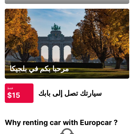
مرحبا بكم في بلجيكا
فقط
سيارتك تصل إلى بابك
$15
Why renting car with Europcar ?