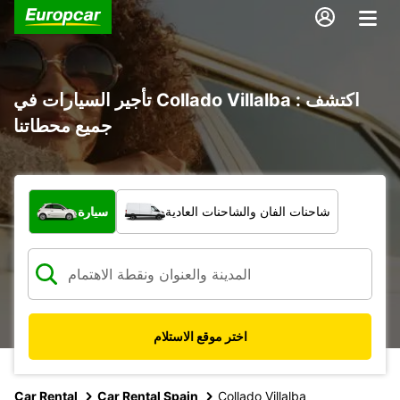
تأجير السيارات في Collado Villalba : اكتشف
جميع محطاتنا
ما نوع المركبة؟
شاحنات الفان والشاحنات العادية
سيارة
اختر موقع الاستلام
Car Rental
Car Rental Spain
Collado Villalba