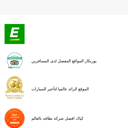
يوربكار المواقع المفضل لدى المسافرين
الموقع الرائد عالميا لتأجير السيارات
كياك افضل شركة نظافه بالعالم