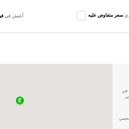
دي
سعر متفاوض عليه
أعيش في
نات في
تي
لشخصي