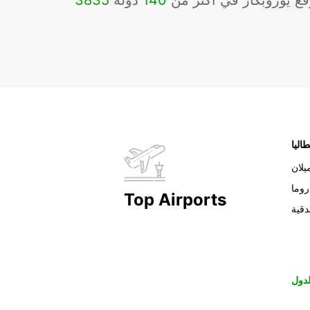
ع يوروبكار في أكثر من
140
دولة
3835
طاليا
يلان
روما
Top Airports
دقية
دول