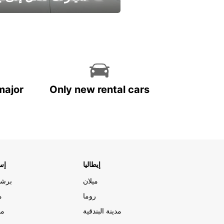
وفر الوقت واترك تأجير س
major
Only new rental cars
إيطاليا
إسب
ميلان
برشل
روما
م
مدينة البندقية
مد