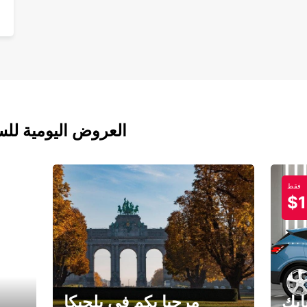
العروض اليومية للس
فقط
$1
ابك
مرحبا بكم في بلجيكا