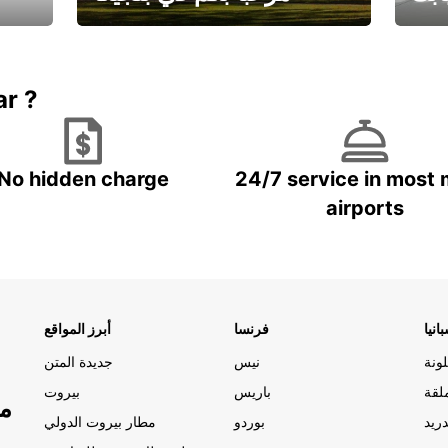
يارتك
احجز إجازتك
علينا
ar ?
No hidden charge
24/7 service in most 
airports
انيا
فرنسا
أبرز المواقع
ونة
نيس
جديدة المتن
لقة
باريس
بيروت
مو
ريد
بوردو
مطار بيروت الدولي