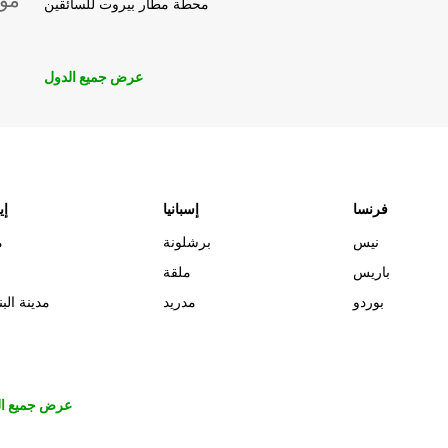
موق
محطة مطار بيروت للسائقين
عرض جميع الدول
فرنسا
إسبانيا
إي
نيس
برشلونة
م
باريس
ملقة
بوردو
مدريد
مدينة البن
عرض جميع ال