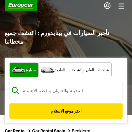
تأجير السيارات في بينايدورم : اكتشف جميع
محطاتنا
ما نوع المركبة؟
شاحنات الفان والشاحنات العادية
سيارة
اختر موقع الاستلام
Car Rental
Car Rental Spain
Benidorm