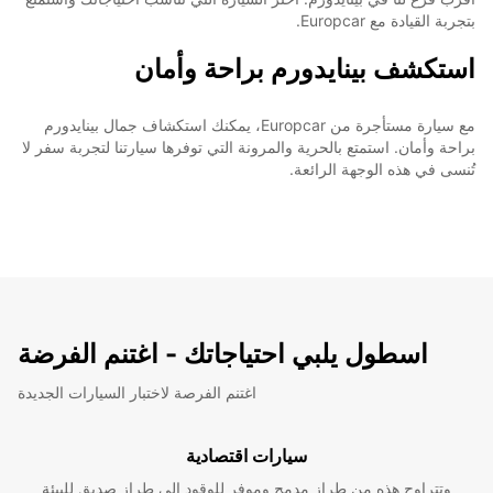
بتجربة القيادة مع Europcar.
استكشف بينايدورم براحة وأمان
مع سيارة مستأجرة من Europcar، يمكنك استكشاف جمال بينايدورم
براحة وأمان. استمتع بالحرية والمرونة التي توفرها سيارتنا لتجربة سفر لا
تُنسى في هذه الوجهة الرائعة.
اسطول يلبي احتياجاتك - اغتنم الفرضة
اغتنم الفرصة لاختبار السيارات الجديدة
سيارات اقتصادية
وتتراوح هذه من طراز مدمج وموفر للوقود إلى طراز صديق للبيئة