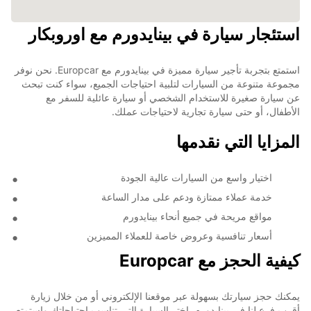
استئجار سيارة في بينايدورم مع اوروبكار
استمتع بتجربة تأجير سيارة مميزة في بينايدورم مع Europcar. نحن نوفر
مجموعة متنوعة من السيارات لتلبية احتياجات الجميع، سواء كنت تبحث
عن سيارة صغيرة للاستخدام الشخصي أو سيارة عائلية للسفر مع
الأطفال، أو حتى سيارة تجارية لاحتياجات عملك.
المزايا التي نقدمها
اختيار واسع من السيارات عالية الجودة
خدمة عملاء ممتازة ودعم على مدار الساعة
مواقع مريحة في جميع أنحاء بينايدورم
أسعار تنافسية وعروض خاصة للعملاء المميزين
كيفية الحجز مع Europcar
يمكنك حجز سيارتك بسهولة عبر موقعنا الإلكتروني أو من خلال زيارة
أقرب فرع لنا في بينايدورم. اختر السيارة التي تناسب احتياجاتك واستمتع