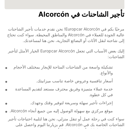
تأجير الشاحنات في Alcorcón
مرحبًا بكم في Europcar Alcorcón! نحن نقدم خدمات تأجير الشاحنات
عالية الجودة للعملاء في Alcorcón والمناطق المحيطة. سواء كنت تحتاج
إلى شاحنة لنقل الأثاث أو البضائع التجارية، نحن هنا لمساعدتك.
إليك بعض الأسباب التي تجعل Europcar Alcorcón الخيار الأمثل لتأجير
الشاحنات:
تشكيلة واسعة من الشاحنات المتاحة للإيجار بمختلف الأحجام
والأنواع.
أسعار تنافسية وعروض خاصة تناسب ميزانيتك.
خدمة عملاء متميزة وفريق محترف مستعد لتقديم المساعدة
في كل خطوة.
إجراءات تأجير سهلة وسريعة لتوفير وقتك وجهدك.
موقع مركزي مع سهولة الوصول إليه من جميع أنحاء Alcorcón.
سواء كنت في رحلة عمل أو تنقل منزلي، نحن هنا لتلبية احتياجات تأجير
الشاحنات الخاصة بك في Alcorcón. قم بزيارتنا اليوم واحصل على