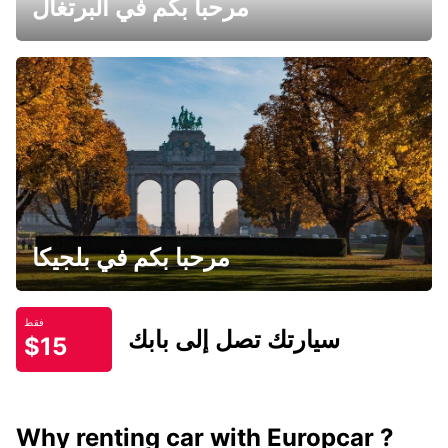
مرحبا بكم في البرتغال
مرحبا بكم في بلجيكا
فقط
سيارتك تصل إلى بابك
$15
Why renting car with Europcar ?