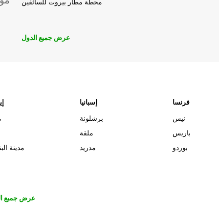
موق
محطة مطار بيروت للسائقين
عرض جميع الدول
فرنسا
إسبانيا
إي
نيس
برشلونة
م
باريس
ملقة
بوردو
مدريد
مدينة البن
عرض جميع ال