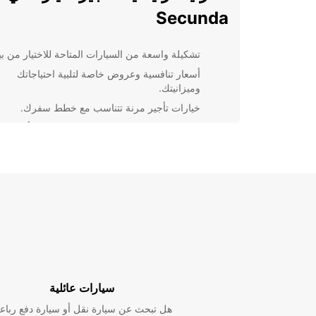
Secunda
تشكيلة واسعة من السيارات المتاحة للاختيار من بين
أسعار تنافسية وعروض خاصة لتلبية احتياجاتك
وميزانيتك.
خيارات تأجير مرنة تتناسب مع خطط سفرك.
خدمة عملاء متميزة وفريق يضع احتياجاتك أولوية.
بغض النظر عن الغرض من رحلتك إلى Secunda، يمكن
الاعتماد على Europcar لتوفير السيارة المثالية لك. سو
تسافر للعمل أو لقضاء عطلة، ستجد كل ما تبحث عنه هنا.
لا تتردد في الاتصال بنا اليوم لحجز سيارتك والبدء في تجرب
السفر الخاصة بك في Secunda. نحن هنا لمساعدت
رحلتك أكثر راحة ومتعة.
سيارات عائلية
هل تبحث عن سيارة نقل أو سيارة دفع رباع