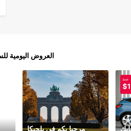
العروض اليومية للس
فقط
$1
ابك
مرحبا بكم في بلجيكا