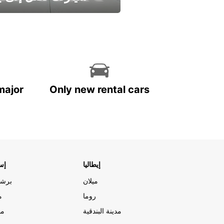
وفر الوقت واترك تأجير س
major
Only new rental cars
إيطاليا
إسب
ميلان
برشل
روما
م
مدينة البندقية
مد