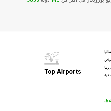
ع يوروبكار في أكثر من
140
دولة
3835
طاليا
يلان
روما
Top Airports
دقية
دول