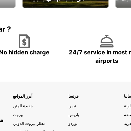
يارتك
احجز إجازتك
علينا
ar ?
No hidden charge
24/7 service in most 
airports
انيا
فرنسا
أبرز المواقع
ونة
نيس
جديدة المتن
لقة
باريس
بيروت
مو
ريد
بوردو
مطار بيروت الدولي