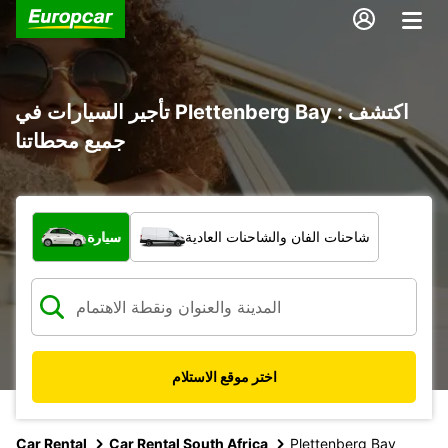
تأجير السيارات في Plettenberg Bay : اكتشف
جميع محطاتنا
ما نوع المركبة؟
شاحنات الفان والشاحنات العادية
سيارة
اختر موقع الاستلام
Car Rental
Car Rental South Africa
Plettenberg Bay