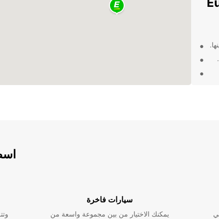
Europca
ها.
ت
اسطو
ة
ف دون
رة كل
سيارات فاخرة
ي
يمكنك الاختيار من بين مجموعة واسعة من
وتت