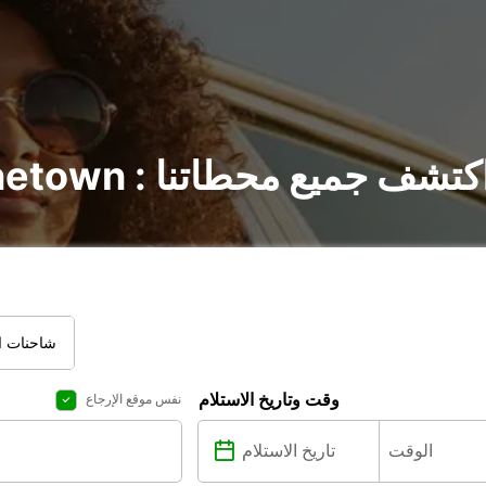
أجير السيارات في Pinetown : اكتشف جميع محطاتنا
شاحنات ال
وقت وتاريخ الاستلام
نفس موقع الإرجاع