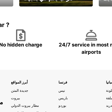
يارتك
احجز إجازتك
علينا
ar ?
No hidden charge
24/7 service in most 
airports
انيا
فرنسا
أبرز المواقع
ونة
نيس
جديدة المتن
لقة
باريس
بيروت
مو
ريد
بوردو
مطار بيروت الدولي