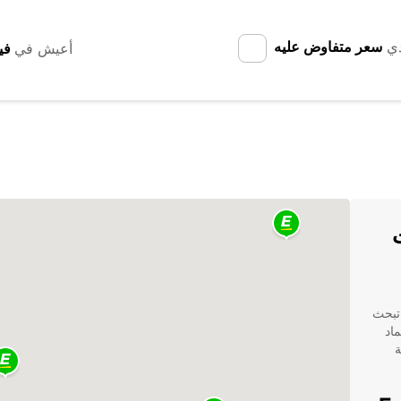
دي
سعر متفاوض عليه
أعيش في
أو كنت تبحث
اد
Euro لتلبية