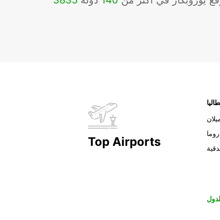
ع يوروبكار في أكثر من
140
دولة
3835
طاليا
يلان
روما
Top Airports
دقية
دول