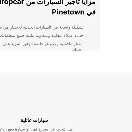
مزايا تأجير السيارات من r
في Pinetown
تشكيلة واسعة من السيارات الحديثة للاختيار من بين
خدمة عملاء متفانية ومتعاونة لتلبية جميع متطلباتك.
أسعار تنافسية وعروض خاصة لتوفير المزيد على
رحلتك.
إمكانية التأجير باليوم، بالأسبوع، أو حسب الاحتياجا
الخاصة بك.
استكشف Pinetown بسهولة مع
Europcar
استفد من تأجير سيارة من Europcar لتجربة سفر مريح
ومرنة في Pinetown. ستتمتع بحرية التنقل والاستكشا
الحاجة للانتظار على وسائل النقل العامة، مما يتيح لك زيا
المعالم السياحية والمطاعم والمتاجر في المدينة.
سيارات عائلية
هل تبحث عن سيارة نقل أو سيارة دفع رباع