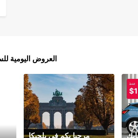
العروض اليومية للس
فقط
$1
ابك
مرحبا بكم في بلجيكا