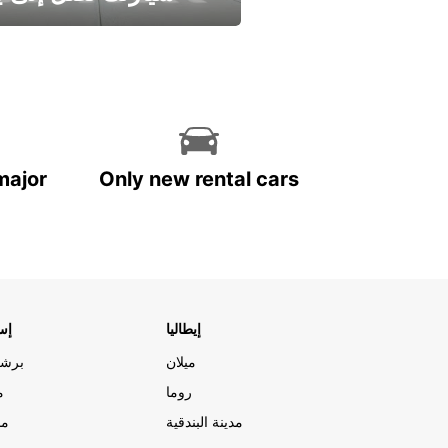
وفر الوقت واترك تأجير س
major
Only new rental cars
إيطاليا
إسب
ميلان
برشل
روما
م
مدينة البندقية
مد