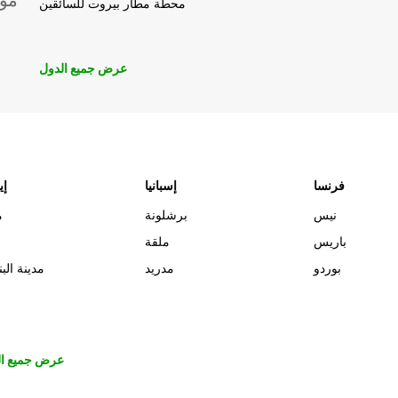
موق
محطة مطار بيروت للسائقين
عرض جميع الدول
فرنسا
إسبانيا
إي
نيس
برشلونة
م
باريس
ملقة
بوردو
مدريد
مدينة البن
عرض جميع ال