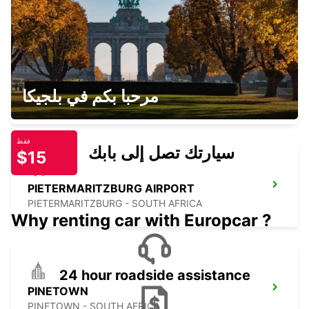
MASERU AIRPORT
مرحبا بكم في بلجيكا
MASERU - LESOTHO
فقط
سيارتك تصل إلى بابك
$15
PIETERMARITZBURG AIRPORT
PIETERMARITZBURG - SOUTH AFRICA
Why renting car with Europcar ?
24 hour roadside assistance
PINETOWN
PINETOWN - SOUTH AFRICA