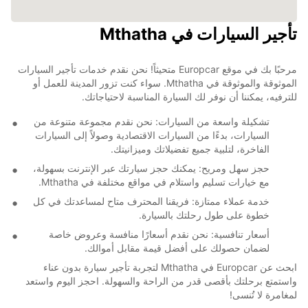
تأجير السيارات في Mthatha
مرحبًا بك في موقع Europcar متحيثاً! نحن نقدم خدمات تأجير السيارات
الموثوقة والموثوقة في Mthatha. سواء كنت تزور المدينة للعمل أو
للترفيه، يمكننا أن نوفر لك السيارة المناسبة لاحتياجاتك.
تشكيلة واسعة من السيارات: نحن نقدم مجموعة متنوعة من
السيارات، بدءًا من السيارات الاقتصادية وصولاً إلى السيارات
الفاخرة، لتلبية جميع تفضيلاتك وميزانيتك.
حجز سهل ومريح: يمكنك حجز سيارتك عبر الإنترنت بسهولة،
مع خيارات تسليم واستلام في مواقع مختلفة في Mthatha.
خدمة عملاء ممتازة: فريقنا المحترف متاح لمساعدتك في كل
خطوة على طول رحلتك بالسيارة.
أسعار تنافسية: نحن نقدم أسعارًا منافسة وعروض خاصة
لضمان حصولك على أفضل قيمة مقابل أموالك.
ابحث عن Europcar في Mthatha لتجربة تأجير سيارة بدون عناء
واستمتع برحلتك بأقصى قدر من الراحة والسهولة. احجز اليوم واستعد
لمغامرة لا تُنسى!