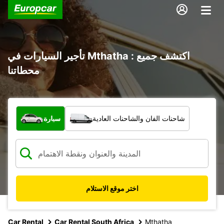
تأجير السيارات في Mthatha : اكتشف جميع
محطاتنا
ما نوع المركبة؟
شاحنات الفان والشاحنات العادية
سيارة
اختر موقع الاستلام
Car Rental
Car Rental South Africa
Mthatha