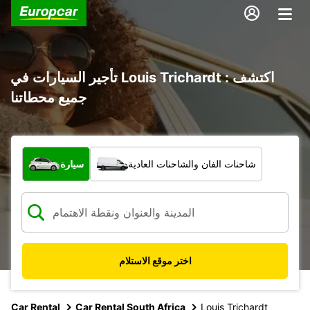
تأجير السيارات في Louis Trichardt : اكتشف
جميع محطاتنا
ما نوع المركبة؟
شاحنات الفان والشاحنات العادية
سيارة
اختر موقع الاستلام
Car Rental
Car Rental South Africa
Louis Trichardt