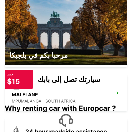
NELSPRUIT AIRPORT
NELSPRUIT - SOUTH AFRICA
NELSPRUIT DOWNTOWN
مرحبا بكم في بلجيكا
NELSPRUIT - SOUTH AFRICA
فقط
سيارتك تصل إلى بابك
$15
MALELANE
MPUMALANGA - SOUTH AFRICA
Why renting car with Europcar ?
24 hour roadside assistance