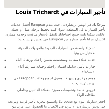
تأجير السيارات في Louis Trichardt
مرحبًا بك في لويس تريشاردت، حيث تقدم Europcar أفضل خدمات
تأجير السيارات في المنطقة. سواء كنت تخطط لرحلة عمل أو عطلة
عائلية، يمكننا تلبية جميع احتياجاتك للتنقل بأسعار منافسة وخدمة ممتازة.
اكتشف مزايا تأجير سيارة من Europcar في لويس تريشاردت:
تشكيلة واسعة من السيارات الجديدة والموديلات الحديثة
للاختيار من بينها
خدمة عملاء متفانية ومتخصصة تضمن راحتك ورضاك التام
خيارات تأمين شاملة لضمان راحتك وحماية سيارتك أثناء
الاستخدام
موقع مركزي وسهولة الوصول لجميع وكالات Europcar في
لويس تريشاردت
عروض خاصة وتخفيضات مميزة للعملاء الدائمين وحاملي
بطاقات الولاء
احجز سيارتك اليوم مع Europcar واستمتع بتجربة تأجير فريدة ومريحة
في لويس تريشاردت. لا تتردد في الاتصال بنا للحصول على مزيد من