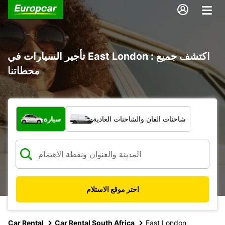
تأجير السيارات في East London : اكتشف جميع
محطاتنا
ما نوع المركبة؟
شاحنات الفان والشاحنات العادية
سيارة
اختر موقع الاستلام
Car Rental
Car Rental South Africa
East London