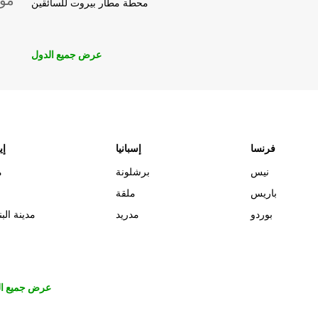
موق
محطة مطار بيروت للسائقين
عرض جميع الدول
فرنسا
إسبانيا
إي
نيس
برشلونة
م
باريس
ملقة
بوردو
مدريد
مدينة البن
عرض جميع ال