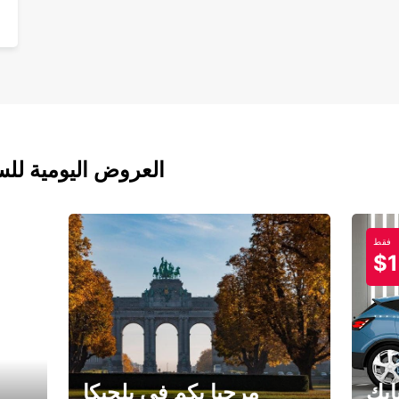
العروض اليومية للس
فقط
$1
ابك
مرحبا بكم في بلجيكا