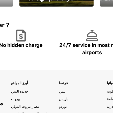
يارتك
احجز إجازتك
علينا
ar ?
No hidden charge
24/7 service in most 
airports
انيا
فرنسا
أبرز المواقع
ونة
نيس
جديدة المتن
لقة
باريس
بيروت
مو
ريد
بوردو
مطار بيروت الدولي