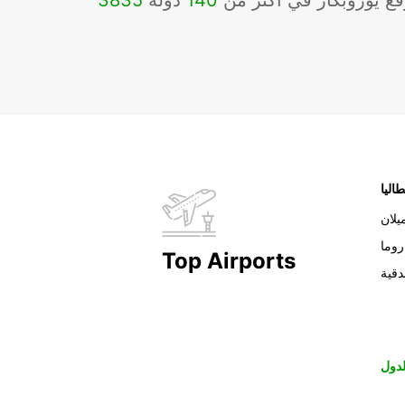
ع يوروبكار في أكثر من
140
دولة
3835
طاليا
يلان
روما
Top Airports
دقية
دول