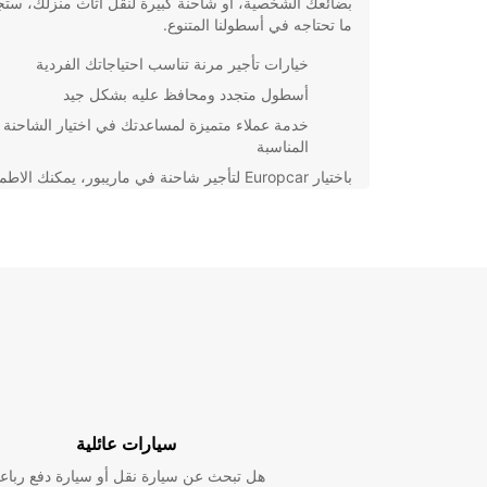
بضائعك الشخصية، أو شاحنة كبيرة لنقل أثاث منزلك، ست
ما تحتاجه في أسطولنا المتنوع.
خيارات تأجير مرنة تناسب احتياجاتك الفردية
أسطول متجدد ومحافظ عليه بشكل جيد
خدمة عملاء متميزة لمساعدتك في اختيار الشاحنة
المناسبة
باختيار Europcar لتأجير شاحنة في ماريبور، يمكنك الاط
إلى أنك ستحصل على خدمة عالية الجودة وأسعار تنافسية
اليوم للاستفادة من تجربة تأجير مريحة وموثوقة.
سيارات عائلية
هل تبحث عن سيارة نقل أو سيارة دفع رباع