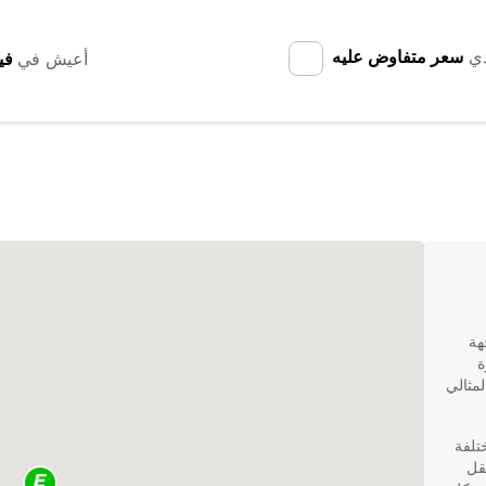
دي
سعر متفاوض عليه
أعيش في
هة
ة
ن الخيار المثالي
ختلفة
قل