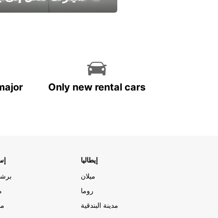
وفر الوقت واترك تأجير س
major
Only new rental cars
إيطاليا
إسب
ميلان
برشل
روما
م
مدينة البندقية
مد