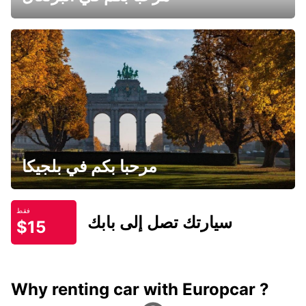
مرحبا بكم في بلجيكا
فقط
سيارتك تصل إلى بابك
$15
Why renting car with Europcar ?