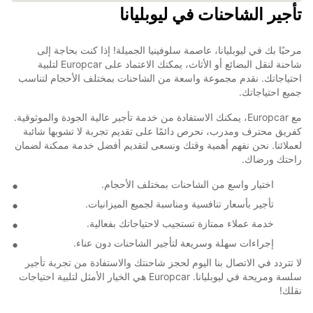
تأجير الشاحنات في ليوبليانا
مرحبًا بك في ليوبليانا، عاصمة سلوفينيا الجميلة! إذا كنت بحاجة إلى
شاحنة لنقل البضائع أو الأثاث، يمكنك الاعتماد على Europcar لتلبية
احتياجاتك. نقدم مجموعة واسعة من الشاحنات بمختلف الأحجام لتناسب
جميع احتياجاتك.
مع Europcar، يمكنك الاستفادة من خدمة تأجير عالية الجودة والموثوقية.
كفريق محترف ومدرب، نحرص دائمًا على تقديم تجربة لا تشوبها شائبة
لعملائنا. نحن نفهم أهمية وقتك ونسعى لتقديم أفضل خدمة ممكنة لضمان
راحتك ورضاك.
اختيار واسع من الشاحنات بمختلف الأحجام.
تأجير بأسعار تنافسية ومناسبة لجميع الميزانيات.
خدمة عملاء ممتازة تستجيب لاحتياجاتك بفعالية.
إجراءات سهلة وسريعة لتأجير الشاحنات دون عناء.
لا تتردد في الاتصال بنا اليوم لحجز شاحنتك والاستفادة من تجربة تأجير
سلسة ومريحة في ليوبليانا. Europcar هي الخيار الأمثل لتلبية احتياجات
نقلك!