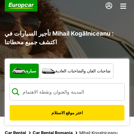
تأجير السيارات في Mihail Kogălniceanu :
اكتشف جميع محطاتنا
ما نوع المركبة؟
شاحنات الفان والشاحنات العادية
سيارة
اختر موقع الاستلام
Car Rental
Car Rental Romania
Mihail Kogalniceanu