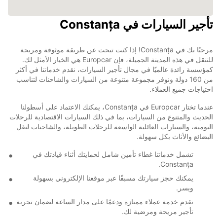
تأجير السيارات في Constanța
مرحبًا بك في Constanța! إذا كنت تبحث عن طريقة موثوقة ومريحة
للتنقل في هذه المدينة الجميلة، فإن Europcar هي الخيار الأمثل لك.
كمؤسسة رائدة عالميًا في مجال تأجير السيارات، نقدم خدماتنا في أكثر
من 160 دولة ونوفر مجموعة متنوعة من السيارات والشاحنات لتناسب
احتياجات جميع العملاء.
عندما تختار Europcar في Constanța، يمكنك الاعتماد على أسطولنا
الحديث والمتنوع من السيارات، بما في ذلك السيارات الاقتصادية للرحلات
اليومية، والسيارات العائلية الواسعة للرحلات الطويلة، والشاحنات لنقل
البضائع والأثاث بكل سهولة.
تشمل خدماتنا غطاء تأمين شامل لحمايتك أثناء قيادتك في
Constanța.
يمكنك حجز سيارتك مسبقًا عبر موقعنا الإلكتروني بسهولة
ويسر.
نقدم خدمة عملاء ممتازة ودعمًا على مدار الساعة لضمان تجربة
تأجير مريحة ومرضية لك.