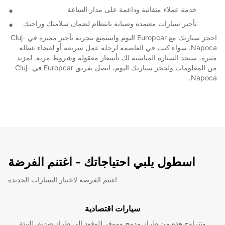
خدمة عملاء متفانية وداعمة على مدار الساعة
تأجير سيارات معتمدة وصيانة بانتظام لضمان سلامتك وراحتك
احجز سيارتك مع Europcar اليوم واستمتع بتجربة تأجير مميزة في Cluj-
Napoca. سواء كنت في العاصمة لرحلة عمل سريعة أو لقضاء عطلة
مثيرة، ستجد السيارة المناسبة لك بأسعار معقولة وشروط مرنة. لمزيد
من المعلومات ولحجز سيارتك اليوم، اتصل بفريق Europcar في Cluj-
Napoca.
اسطول يلبي احتياجاتك - اغتنم الفرضة
اغتنم الفرصة لاختبار السيارات الجديدة
سيارات اقتصادية
وتتراوح هذه من طراز مدمج وموفر للوقود إلى طراز صديق للبيئة