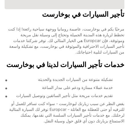
تأجير السيارات في بوخارست
مرحبًا بكم في بوخارست، عاصمة رومانيا ووجهة سياحية رائعة! إذا كنت
تخطط لزيارة هذه المدينة الجميلة وتحتاج إلى وسيلة نقل مريحة
وموثوقة، فإن Europcar هي الخيار المثالي لك. توفر شركتنا خدمات
تأجير السيارات الاحترافية والموثوقة في بوخارست، مع تشكيلة واسعة
من السيارات لتلبية احتياجاتك.
خدمات تأجير السيارات لدينا في بوخارست
تشكيلة متنوعة من السيارات الجديدة والحديثة
خدمة عملاء ممتازة ودعم على مدار الساعة
تقديم خدمات مريحة مثل تأجير السائقين وتوصيل السيارات
بغض النظر عن سبب زيارتك لبوخارست - سواء كنت تسافر للعمل أو
للترفيه أو حتى للعطلة مع العائلة - Europcar توفر لك السيارة المثالية
لرحلتك. مع خدمات تأجير السيارات السلسة التي نقدمها، يمكنك
الاستمتاع بزيارتك دون أي قلق حول وسيلة النقل.