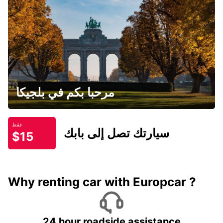
مرحبا بكم في بلجيكا
فقط
سيارتك تصل إلى بابك
$15
Why renting car with Europcar ?
24 hour roadside assistance