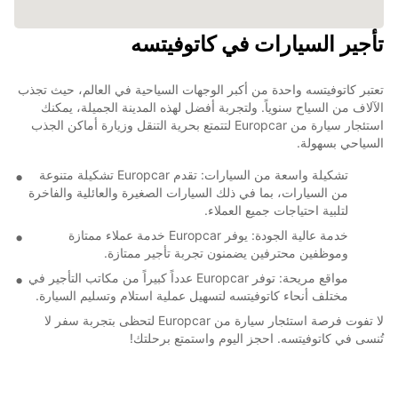
تأجير السيارات في كاتوفيتسه
تعتبر كاتوفيتسه واحدة من أكبر الوجهات السياحية في العالم، حيث تجذب
الآلاف من السياح سنوياً. ولتجربة أفضل لهذه المدينة الجميلة، يمكنك
استئجار سيارة من Europcar لتتمتع بحرية التنقل وزيارة أماكن الجذب
السياحي بسهولة.
تشكيلة واسعة من السيارات: تقدم Europcar تشكيلة متنوعة
من السيارات، بما في ذلك السيارات الصغيرة والعائلية والفاخرة
لتلبية احتياجات جميع العملاء.
خدمة عالية الجودة: يوفر Europcar خدمة عملاء ممتازة
وموظفين محترفين يضمنون تجربة تأجير ممتازة.
مواقع مريحة: توفر Europcar عدداً كبيراً من مكاتب التأجير في
مختلف أنحاء كاتوفيتسه لتسهيل عملية استلام وتسليم السيارة.
لا تفوت فرصة استئجار سيارة من Europcar لتحظى بتجربة سفر لا
تُنسى في كاتوفيتسه. احجز اليوم واستمتع برحلتك!