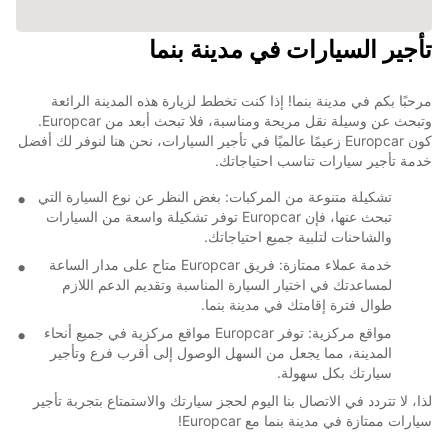
تأجير السيارات في مدينة بنما
مرحبًا بكم في مدينة بنما! إذا كنت تخطط لزيارة هذه المدينة الرائعة
وتبحث عن وسيلة نقل مريحة ومناسبة، فلا تبحث أبعد من Europcar.
كون Europcar زعيمًا عالميًا في تأجير السيارات، نحن هنا لنوفر لك أفضل
خدمة تأجير سيارات تناسب احتياجاتك.
تشكيلة متنوعة من المركبات: بغض النظر عن نوع السيارة التي
تبحث عنها، فإن Europcar توفر تشكيلة واسعة من السيارات
والشاحنات لتلبية جميع احتياجاتك.
خدمة عملاء ممتازة: فريق Europcar متاح على مدار الساعة
لمساعدتك في اختيار السيارة المناسبة وتقديم الدعم اللازم
طوال فترة إقامتك في مدينة بنما.
مواقع مركزية: توفر Europcar مواقع مركزية في جميع أنحاء
المدينة، مما يجعل من السهل الوصول إلى أقرب فرع وتأجير
سيارتك بكل سهولة.
لذا، لا تتردد في الاتصال بنا اليوم لحجز سيارتك والاستمتاع بتجربة تأجير
سيارات ممتازة في مدينة بنما مع Europcar!