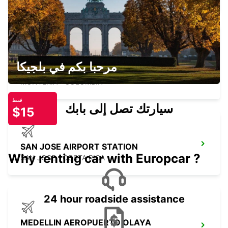
MONTERIA AEROPUERTO LOS
مرحبا بكم في بلجيكا
GARZONES
MONTERIA - COLOMBIA
فقط
سيارتك تصل إلى بابك
$15
SAN JOSE AIRPORT STATION
Why renting car with Europcar ?
SAN JOSE - COSTA RICA
24 hour roadside assistance
MEDELLIN AEROPUERTO OLAYA