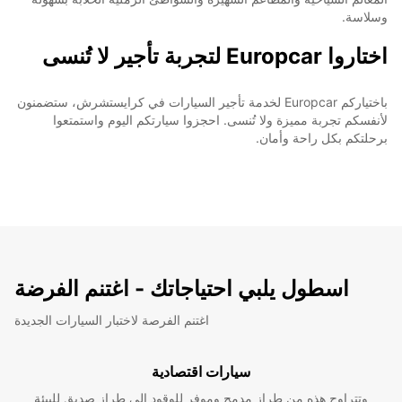
وسلاسة.
اختاروا Europcar لتجربة تأجير لا تُنسى
باختياركم Europcar لخدمة تأجير السيارات في كرايستشرش، ستضمنون
لأنفسكم تجربة مميزة ولا تُنسى. احجزوا سيارتكم اليوم واستمتعوا
برحلتكم بكل راحة وأمان.
اسطول يلبي احتياجاتك - اغتنم الفرضة
اغتنم الفرصة لاختبار السيارات الجديدة
سيارات اقتصادية
وتتراوح هذه من طراز مدمج وموفر للوقود إلى طراز صديق للبيئة