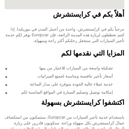
أهلاً بكم في كرايستشرش
مرحباً بكم في كرايستشرش، واحدة من أجمل المدن في نيوزيلندا. إذا
كنتم تخططون لزيارة هذه المدينة الرائعة، فإن Europcar توفر لكم خدمة
تأجير السيارات التي ستجعل رحلتكم أكثر راحة وسهولة.
المزايا التي نقدمها لكم
تشكيلة واسعة من السيارات للاختيار من بينها
أسعار تأجير تنافسية ومناسبة لجميع الميزانيات
خدمة عملاء عالية الجودة متوفرة على مدار الساعة
إمكانية توصيل وتسليم السيارة في المواقع المناسبة لكم
اكتشفوا كرايستشرش بسهولة
باستخدام خدمة تأجير السيارات من Europcar، ستتمكنون من استكشاف
جمال كرايستشرش بكل سهولة وراحة. ستكونون قادرين على زيارة
المعالم السياحية والمطاعم الشهيرة والشواطئ الرملية الخلابة بسهولة