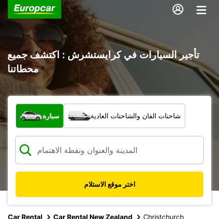
تأجير السيارات في كرايستشرش : اكتشف جميع
محطاتنا
ما نوع المركبة؟
شاحنات الفان والشاحنات العادية
سيارة
اختر موقع الاستلام
Car Rental
Car Rental New Zealand
Christchurch