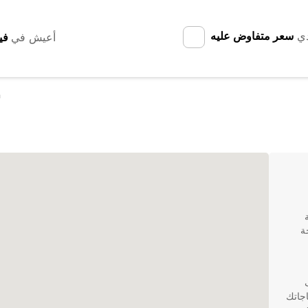
دي
سعر متفاوض عليه
أعيش في
n
ة
تلف
جاتك