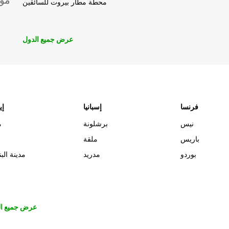
موق
محطة مطار بيروت للسائقين
عرض جميع الدول
فرنسا
إسبانيا
إي
نيس
برشلونة
م
باريس
ملقة
بوردو
مدريد
مدينة البن
عرض جميع ال