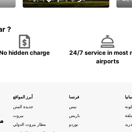
يارتك
احجز إجازتك
علينا
ar ?
No hidden charge
24/7 service in most 
airports
انيا
فرنسا
أبرز المواقع
ونة
نيس
جديدة المتن
لقة
باريس
بيروت
مو
ريد
بوردو
مطار بيروت الدولي