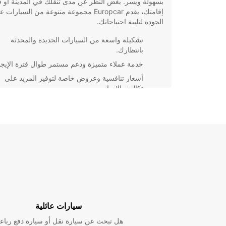
بسهولة ويسر. بغض النظر عن مدى تنقلك في المدينة أو ف
إقامتك، يقدم Europcar مجموعة متنوعة من السيارات 
الجودة لتلبية احتياجاتك.
تشكيلة واسعة من السيارات الجديدة والمحدثة
بانتظارك.
خدمة عملاء متميزة ودعم مستمر طوال فترة الإيجا
أسعار تنافسية وعروض خاصة لتوفير المزيد على
تكاليف الإيجار.
إجراءات سهلة وسريعة للحجز والتأجير عبر الإنترن
احجز سيارتك اليوم مع Europcar في ايندهوفن وتمتع
تأجير سيارات لا تُنسى. سواء كنت تخطط لرحلة عمل سري
قضاء عطلة عائلية استرخاء، فإن Europcar يوفر ل
تحتاجه للتنقل بحرية وراحة.
سيارات عائلية
هل تبحث عن سيارة نقل أو سيارة دفع رباع