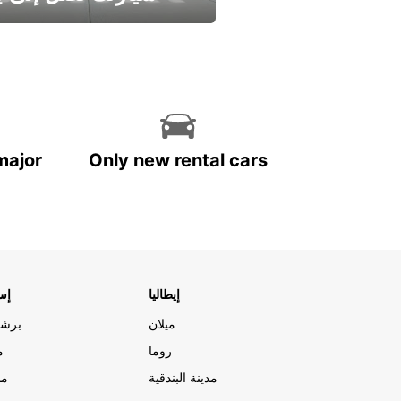
وفر الوقت واترك تأجير س
major
Only new rental cars
إيطاليا
إسب
ميلان
برشل
روما
م
مدينة البندقية
مد