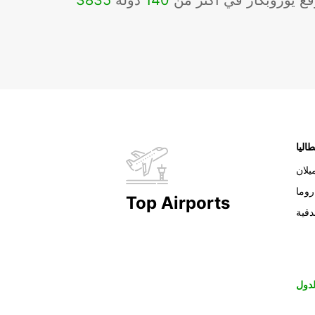
ع يوروبكار في أكثر من
140
دولة
3835
طاليا
يلان
روما
Top Airports
دقية
دول