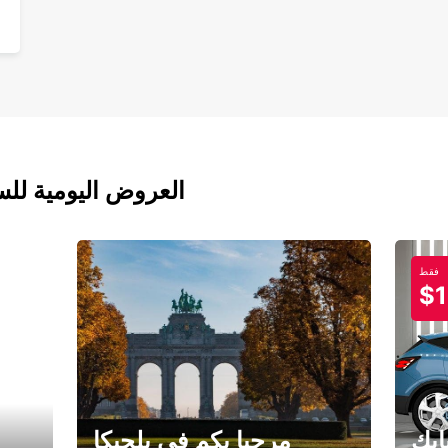
العروض اليومية للس
فقط
$1
ابك
مرحبا بكم في بلجيكا