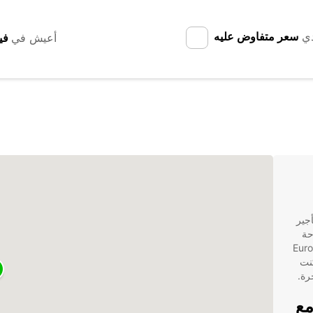
دي
سعر متفاوض عليه
أعيش في
جير
حة
ار الأمثل لك. تقدم Europcar
نت
رة.
مع