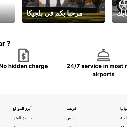
ابك
مرحبا بكم في بلجيكا
يارتك
احجز إجازتك
علينا
ar ?
No hidden charge
24/7 service in most 
airports
انيا
فرنسا
أبرز المواقع
ونة
نيس
جديدة المتن
لقة
باريس
بيروت