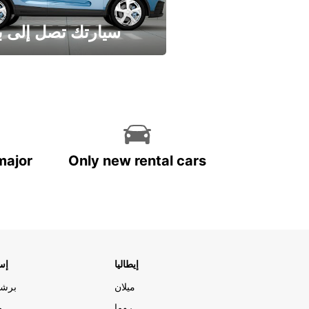
سيارتك تصل إلى ب
وفر الوقت واترك تأجير س
major
Only new rental cars
إيطاليا
إسب
ميلان
برشل
روما
م