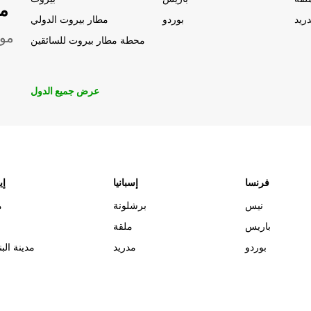
مو
ريد
بوردو
مطار بيروت الدولي
موق
محطة مطار بيروت للسائقين
عرض جميع الدول
فرنسا
إسبانيا
إي
نيس
برشلونة
م
باريس
ملقة
بوردو
مدريد
مدينة البن