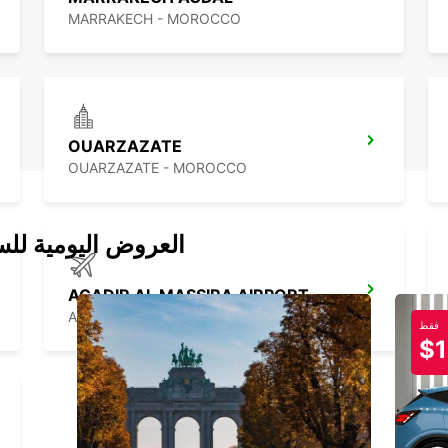
MARRAKECH - MOROCCO
OUARZAZATE
OUARZAZATE - MOROCCO
العروض اليومية للس
AGADIR AL MASSIRA AIRPORT
AGADIR - MOROCCO
فقط
$1