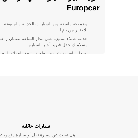
Europcar
مجموعة واسعة من السيارات الحديثة والمتنوعة
للاختيار من بينها.
خدمة عملاء متميزة على مدار الساعة لضمان راحت
وسلامتك خلال فترة تأجير السيارة.
أسعار تنافسية وعروض خاصة متاحة للعملاء المحلي
والسياح الدوليين.
إمكانية توصيل السيارة إلى المطار أو أي مكان آخر
في مراكش لتلبية احتياجاتك بشكل أفضل.
احجز سيارتك مع Europcar اليوم واستمتع برحلتك
بكل سهولة ويسر. لا تتردد في الاتصال بنا للحصول على م
من المعلومات حول خدمات تأجير السيارات التي نقدمها 
مدينة مراكش.
سيارات عائلية
هل تبحث عن سيارة نقل أو سيارة دفع رباع