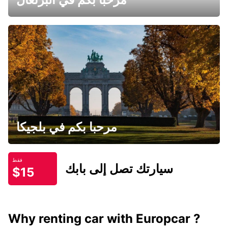
مرحبا بكم في بلجيكا
فقط
سيارتك تصل إلى بابك
$15
Why renting car with Europcar ?