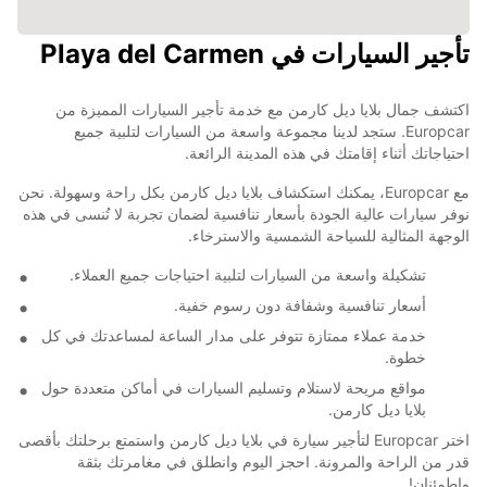
تأجير السيارات في Playa del Carmen
اكتشف جمال بلايا ديل كارمن مع خدمة تأجير السيارات المميزة من
Europcar. ستجد لدينا مجموعة واسعة من السيارات لتلبية جميع
احتياجاتك أثناء إقامتك في هذه المدينة الرائعة.
مع Europcar، يمكنك استكشاف بلايا ديل كارمن بكل راحة وسهولة. نحن
نوفر سيارات عالية الجودة بأسعار تنافسية لضمان تجربة لا تُنسى في هذه
الوجهة المثالية للسياحة الشمسية والاسترخاء.
تشكيلة واسعة من السيارات لتلبية احتياجات جميع العملاء.
أسعار تنافسية وشفافة دون رسوم خفية.
خدمة عملاء ممتازة تتوفر على مدار الساعة لمساعدتك في كل
خطوة.
مواقع مريحة لاستلام وتسليم السيارات في أماكن متعددة حول
بلايا ديل كارمن.
اختر Europcar لتأجير سيارة في بلايا ديل كارمن واستمتع برحلتك بأقصى
قدر من الراحة والمرونة. احجز اليوم وانطلق في مغامرتك بثقة
واطمئنان!