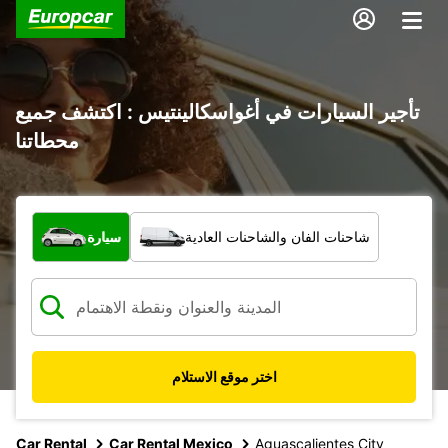
تأجير السيارات في أغواسكالينتيس : اكتشف جميع
محطاتنا
ما نوع المركبة؟
شاحنات الفان والشاحنات العادية
سيارة
اختر موقع الاستلام
Car Rental
Car Rental Mexico
Aguascalientes City