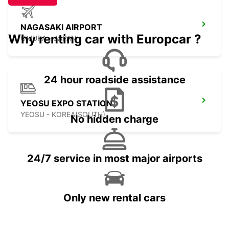
NAGASAKI AIRPORT
Why renting car with Europcar ?
OMURA - JAPAN
24 hour roadside assistance
YEOSU EXPO STATION
YEOSU - KOREA(SOUTH)
No hidden charge
24/7 service in most major airports
Only new rental cars