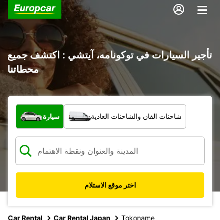
تأجير السيارات في توكونامه، آيتشي : اكتشف جميع
محطاتنا
ما نوع المركبة؟
شاحنات الفان والشاحنات العادية
سيارة
اختر موقع الاستلام
Car Rental
Car Rental Japan
Tokoname