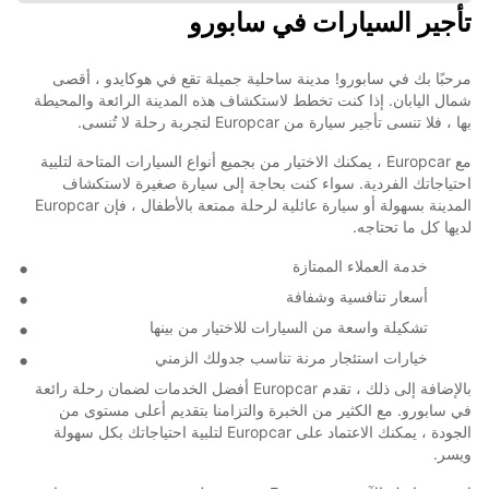
تأجير السيارات في سابورو
مرحبًا بك في سابورو! مدينة ساحلية جميلة تقع في هوكايدو ، أقصى
شمال اليابان. إذا كنت تخطط لاستكشاف هذه المدينة الرائعة والمحيطة
بها ، فلا تنسى تأجير سيارة من Europcar لتجربة رحلة لا تُنسى.
مع Europcar ، يمكنك الاختيار من بجميع أنواع السيارات المتاحة لتلبية
احتياجاتك الفردية. سواء كنت بحاجة إلى سيارة صغيرة لاستكشاف
المدينة بسهولة أو سيارة عائلية لرحلة ممتعة بالأطفال ، فإن Europcar
لديها كل ما تحتاجه.
خدمة العملاء الممتازة
أسعار تنافسية وشفافة
تشكيلة واسعة من السيارات للاختيار من بينها
خيارات استئجار مرنة تناسب جدولك الزمني
بالإضافة إلى ذلك ، تقدم Europcar أفضل الخدمات لضمان رحلة رائعة
في سابورو. مع الكثير من الخبرة والتزامنا بتقديم أعلى مستوى من
الجودة ، يمكنك الاعتماد على Europcar لتلبية احتياجاتك بكل سهولة
ويسر.