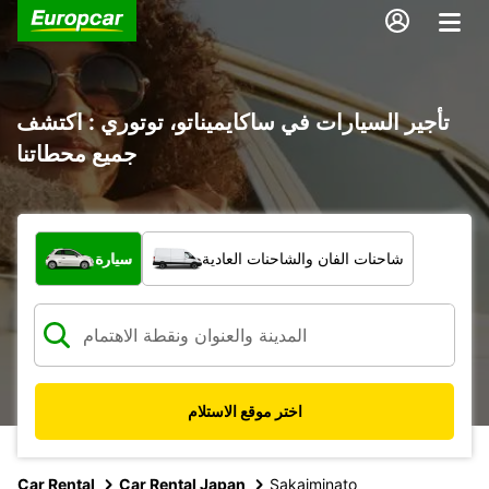
تأجير السيارات في ساكايميناتو، توتوري : اكتشف
جميع محطاتنا
ما نوع المركبة؟
شاحنات الفان والشاحنات العادية
سيارة
اختر موقع الاستلام
Car Rental
Car Rental Japan
Sakaiminato