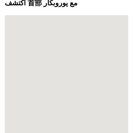
اكتشف 首部 مع يوروبكار