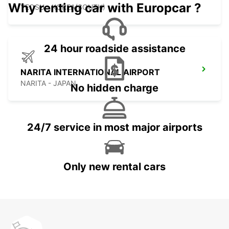
Why renting car with Europcar ?
YEOSU - KOREA(SOUTH)
24 hour roadside assistance
NARITA INTERNATIONAL AIRPORT
NARITA - JAPAN
No hidden charge
24/7 service in most major airports
Only new rental cars