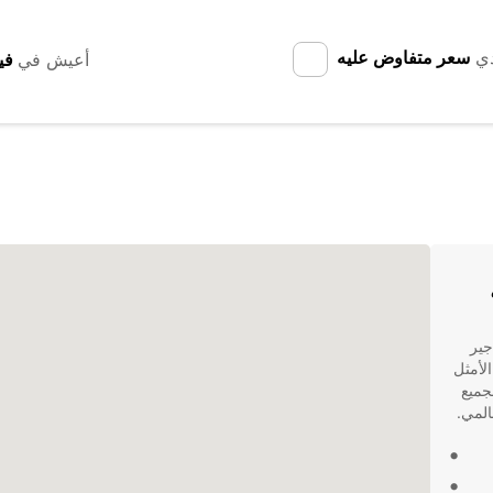
دي
سعر متفاوض عليه
أعيش في
جير
Euro هي الخيار الأمثل
جميع
المي.