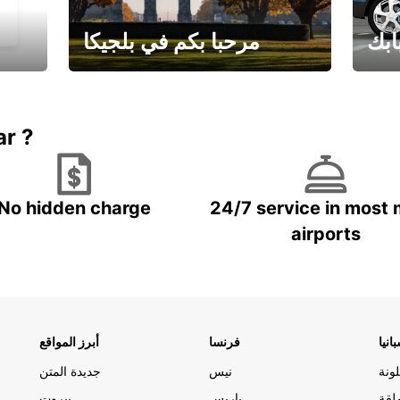
ابك
مرحبا بكم في بلجيكا
يارتك
احجز إجازتك
علينا
ar ?
No hidden charge
24/7 service in most 
airports
انيا
فرنسا
أبرز المواقع
ونة
نيس
جديدة المتن
لقة
باريس
بيروت