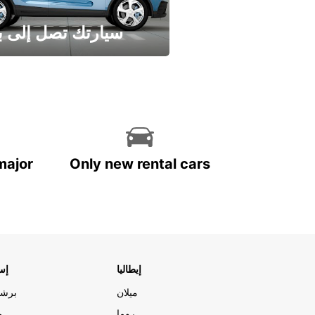
سيارتك تصل إلى ب
وفر الوقت واترك تأجير س
major
Only new rental cars
إيطاليا
إسب
ميلان
برشل
روما
م