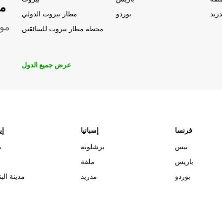
مو
ريد
بوردو
مطار بيروت الدولي
موق
محطة مطار بيروت للسائقين
عرض جميع الدول
فرنسا
إسبانيا
إي
نيس
برشلونة
م
باريس
ملقة
بوردو
مدريد
مدينة البن