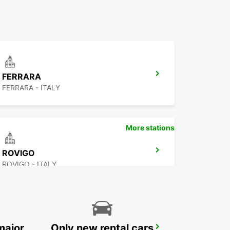
FERRARA
FERRARA - ITALY
More stations
ROVIGO
ROVIGO - ITALY
major
Only new rental cars
FLORENCE APT - IKC