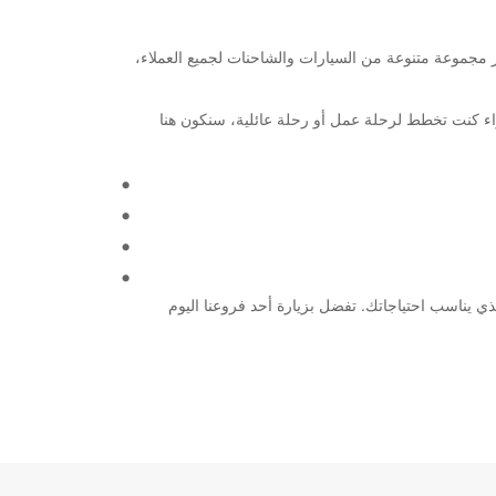
ر السيارات والشاحنات. نحن نقدم خدماتنا في أكثر من 160 دولة حول العالم، ونوفر مجموعة متنوعة من السيارات والشاحنات لجميع العملاء،
ة وسهلة الاستخدام لعملائنا. سواء كنت تخطط لرحلة عمل أو رحلة عائلية، سنكون هنا
لية لدينا واختر الخيار الذي يناسب احتياجاتك. تفضل بزيارة أحد فروعنا اليوم