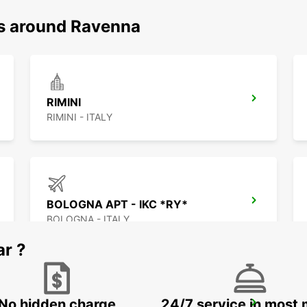
ns around Ravenna
RIMINI
RIMINI - ITALY
BOLOGNA APT - IKC *RY*
BOLOGNA - ITALY
ar ?
No hidden charge
24/7 service in most 
FLORENCE DT - IKC