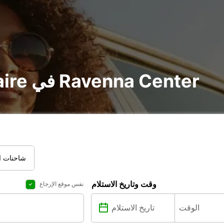
تأجير voiture و utilitaire في Ravenna Center
شاحنات ال
وقت وتاريخ الاستلام
نفس موقع الإرجاع