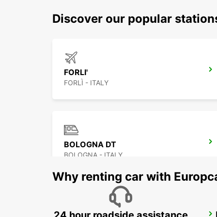
Discover our popular statio
FORLI'
FORLÌ - ITALY
BOLOGNA DT
BOLOGNA - ITALY
Why renting car with Europc
24 hour roadside assistance
FLORENCE NOVOLI