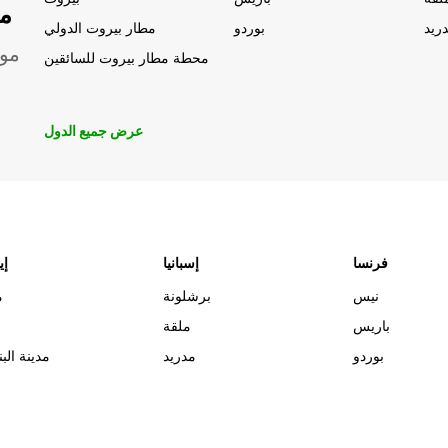
مو
ريد
بوردو
مطار بيروت الدولي
موق
محطة مطار بيروت للسائقين
عرض جميع الدول
فرنسا
إسبانيا
إي
نيس
برشلونة
م
باريس
ملقة
بوردو
مدريد
مدينة البن