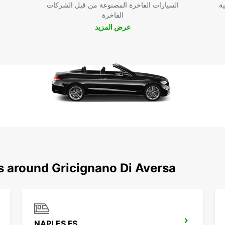
ية
السيارات الفاخرة المصنوعة من قبل الشركات
 أفيرسا،
الفاخرة
ة
عرض المزيد
 احجز
في
s around Gricignano Di Aversa
NAPLES FS