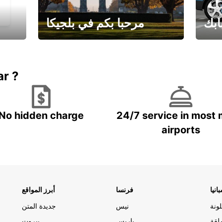
ابك
مرحبا بكم في بلجيكا
يارتك
احجز إجازتك
علينا
ar ?
No hidden charge
24/7 service in most 
airports
انيا
فرنسا
أبرز المواقع
ونة
نيس
جديدة المتن
لقة
باريس
بيروت