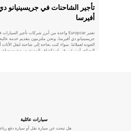
تأجير الشاحنات في جريسينيانو دي
أفيرسا
تعتبر Europcar واحدة من أبرز شركات تأجير السيارات 
جريسينيانو دي أفيرسا، ونحن ملتزمون بتقديم خدمة عالية
الجودة لعملائنا. سواء كنت بحاجة إلى شاحنة لنقل الأثاث أ
البضائع، أو ترغب في استكشاف المدينة بمرونة وسهولة، ي
أن نلبي احتياجاتك.
الخدمات التي نقدمها
تأجير شاحنات بمختلف الأحجام والسعات لتناسب
احتياجاتك الخاصة.
خدمة الاستلام والتسليم في الموقع لراحتك وسهول
توفير الخدمات الاختيارية مثل تأجير المقطورات
والحماية من الضرر.
سيارات عائلية
لماذا تختار Europcar؟
هل تبحث عن سيارة نقل أو سيارة دفع رباع