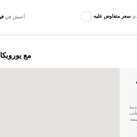
دي
سعر متفاوض عليه
أعيش في
اكتشف Gricignano di Aversa مع يورو
دمة
فأنت
ة واسعة