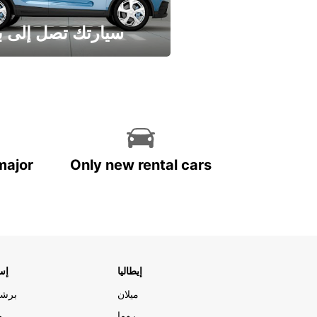
سيارتك تصل إلى ب
وفر الوقت واترك تأجير س
major
Only new rental cars
إيطاليا
إسب
ميلان
برشل
روما
م