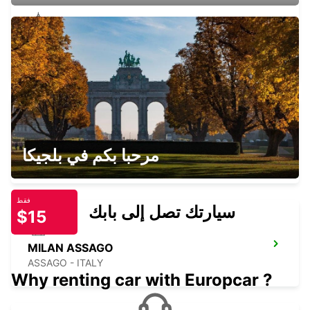
PIACENZA
PIACENZA - ITALY
LODI
مرحبا بكم في بلجيكا
LODI - ITALY
فقط
سيارتك تصل إلى بابك
$15
MILAN ASSAGO
ASSAGO - ITALY
Why renting car with Europcar ?