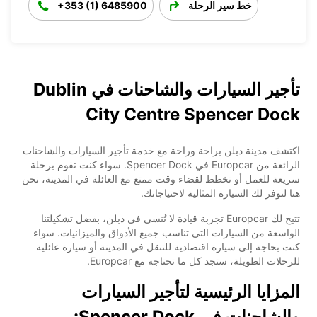
خط سير الرحلة
+353 (1) 6485900
تأجير السيارات والشاحنات في Dublin
City Centre Spencer Dock
اكتشف مدينة دبلن براحة وراحة مع خدمة تأجير السيارات والشاحنات
الرائعة من Europcar في Spencer Dock. سواء كنت تقوم برحلة
سريعة للعمل أو تخطط لقضاء وقت ممتع مع العائلة في المدينة، نحن
هنا لنوفر لك السيارة المثالية لاحتياجاتك.
تتيح لك Europcar تجربة قيادة لا تُنسى في دبلن، بفضل تشكيلتنا
الواسعة من السيارات التي تناسب جميع الأذواق والميزانيات. سواء
كنت بحاجة إلى سيارة اقتصادية للتنقل في المدينة أو سيارة عائلية
للرحلات الطويلة، ستجد كل ما تحتاجه مع Europcar.
المزايا الرئيسية لتأجير السيارات
والشاحنات في Spencer Dock: