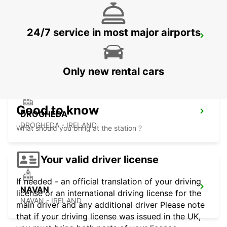
24/7 service in most major airports
NAAS
NAAS - IRELAND
Only new rental cars
Good to know
DROGHEDA
DROGHEDA - IRELAND
What should you bring at the station ?
Your valid driver license
If needed - an official translation of your driving
NAVAN
license or an international driving license for the
NAVAN - IRELAND
main driver and any additional driver Please note
that if your driving license was issued in the UK,