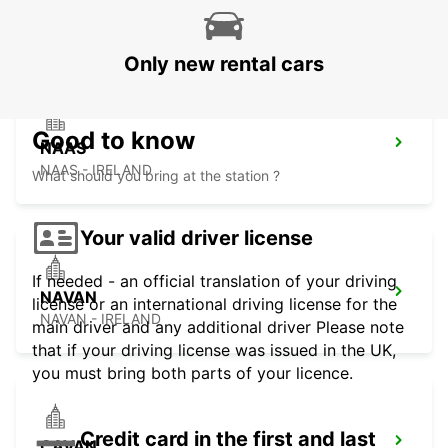
DROGHEDA - IRELAND
Only new rental cars
Good to know
NAAS
NAAS - IRELAND
What should you bring at the station ?
Your valid driver license
If needed - an official translation of your driving
NAVAN
license or an international driving license for the
NAVAN - IRELAND
main driver and any additional driver Please note
that if your driving license was issued in the UK,
you must bring both parts of your licence.
Credit card in the first and last
CAVAN