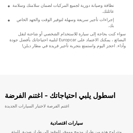
نظافة وصيانة دورية لجميع المركبات لضمان سلامتك وسلامة
عائلتك.
إجراءات تأجير سريعة وسهلة لتوفير الوقت والجهد الخاص
بك.
سواء كنت بحاجة إلى سيارة للاستخدام الشخصي أو شاحنة لنقل
البضائع ، يمكنك الاعتماد على Europcar لتلبية احتياجاتك بأفضل جودة
وأداء. احجز اليوم واستمتع بتجربة تأجير فريدة في مطار دبلن!
اسطول يلبي احتياجاتك - اغتنم الفرضة
اغتنم الفرصة لاختبار السيارات الجديدة
سيارات اقتصادية
وتتراوح هذه من طراز مدمج وموفر للوقود إلى طراز صديق للبيئة