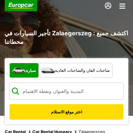
تأجير السيارات في Zalaegerszeg : اكتشف جميع
محطاتنا
ما نوع المركبة؟
شاحنات الفان والشاحنات العادية
سيارة
اختر موقع الاستلام
Car Rental
Car Rental Hungary
Zalaegerszeg