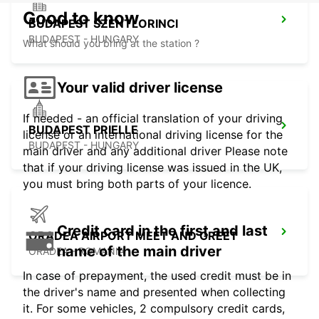
Good to know
BUDAPEST SZENTLORINCI
BUDAPEST - HUNGARY
What should you bring at the station ?
Your valid driver license
If needed - an official translation of your driving
BUDAPEST PRIELLE
license or an international driving license for the
BUDAPEST - HUNGARY
main driver and any additional driver Please note
that if your driving license was issued in the UK,
you must bring both parts of your licence.
Credit card in the first and last
ORADEA AIRPORT MEET AND GREET
name of the main driver
ORADEA - ROMANIA
In case of prepayment, the used credit must be in
the driver's name and presented when collecting
it. For some vehicles, 2 compulsory credit cards,