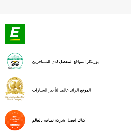
يوربكار المواقع المفضل لدى المسافرين
الموقع الرائد عالميا لتأجير السيارات
كياك افضل شركة نظافه بالعالم