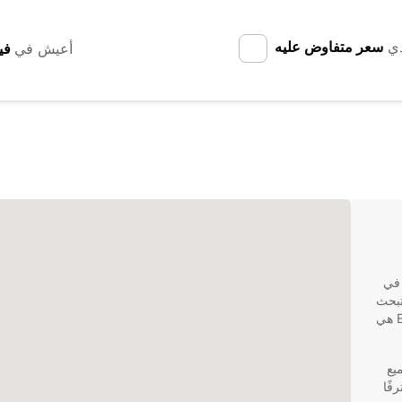
دي
سعر متفاوض عليه
أعيش في
 في
. إذا كنت تبحث
عن خيار موثوق لتأجير سيارة في سالونيك، فإن Europcar هي
ميع
فًا