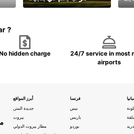
يارتك
احجز إجازتك
علينا
ar ?
No hidden charge
24/7 service in most 
airports
انيا
فرنسا
أبرز المواقع
ونة
نيس
جديدة المتن
لقة
باريس
بيروت
مو
ريد
بوردو
مطار بيروت الدولي