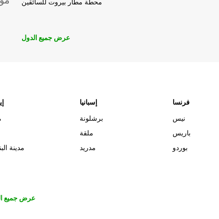
موق
محطة مطار بيروت للسائقين
عرض جميع الدول
فرنسا
إسبانيا
إي
نيس
برشلونة
م
باريس
ملقة
بوردو
مدريد
مدينة البن
عرض جميع ال