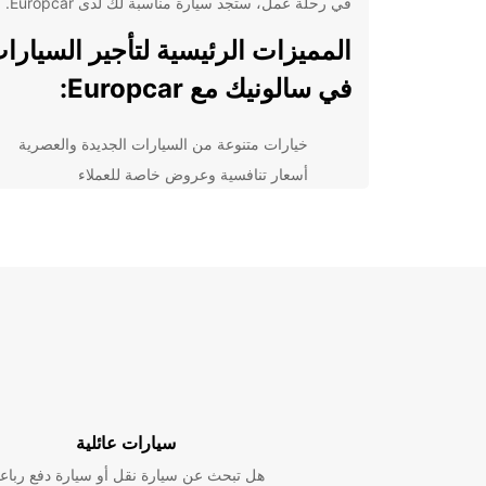
في رحلة عمل، ستجد سيارة مناسبة لك لدى Europcar.
المميزات الرئيسية لتأجير السيارا
في سالونيك مع Europcar:
خيارات متنوعة من السيارات الجديدة والعصرية
أسعار تنافسية وعروض خاصة للعملاء
خدمة عملاء متميزة على مدار الساعة
معايير عالية للسلامة والجودة في جميع السيارات
سهولة وسرعة في عملية الحجز والاستلام والتسلي
بغض النظر عن نوع رحلتك إلى سالوني
السيارة المناسبة التي تلبي احتياجاتك وتجعل تجربة السفر
سهولة وراحة.
اختر Europcar لتأجير سيارتك في سالونيك اليوم وتمتع 
استثنائية بكل سهولة وراحة.
سيارات عائلية
هل تبحث عن سيارة نقل أو سيارة دفع رباع