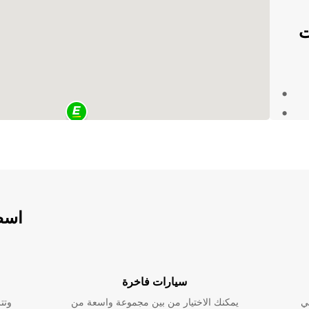
ت
م
ك، Europcar توفر لك
 أكثر
اسطو
برحلة
سيارات فاخرة
ي
يمكنك الاختيار من بين مجموعة واسعة من
وتت