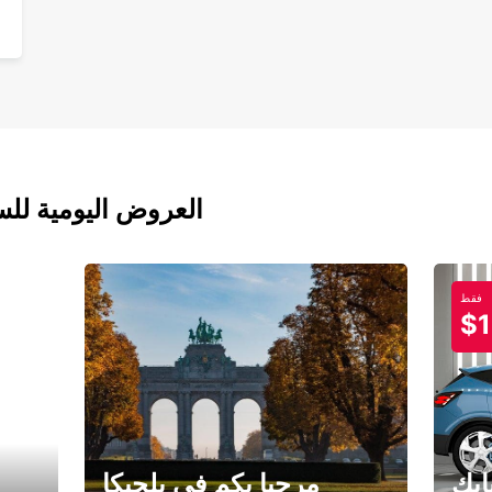
العروض اليومية للس
فقط
$1
ابك
مرحبا بكم في بلجيكا