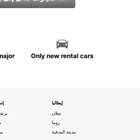
وفر الوقت واترك تأجير س
major
Only new rental cars
إيطاليا
إسب
ميلان
برشل
روما
م
مدينة البندقية
مد