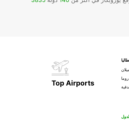
ع يوروبكار في أكثر من
140
دولة
3835
طاليا
يلان
روما
Top Airports
دقية
دول