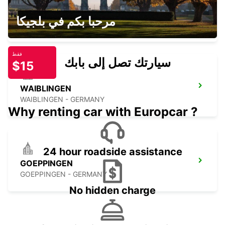
STUTTGART US MILITARY
مرحبا بكم في بلجيكا
STUTTGART - GERMANY
فقط
سيارتك تصل إلى بابك
$15
WAIBLINGEN
WAIBLINGEN - GERMANY
Why renting car with Europcar ?
24 hour roadside assistance
GOEPPINGEN
GOEPPINGEN - GERMANY
No hidden charge