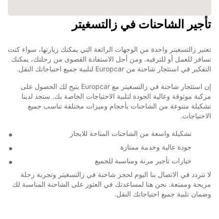
تأجير الشاحنات في زالتسغيتر
تعتبر زالتسغيتر واحدة من الوجهات الرائعة التي يمكنك زيارتها، سواء كنت
تسافر للعمل أو للترفيه. ومن أجل الاستفادة القصوى من رحلتك، يمكنك
التفكير في استئجار شاحنة من Europcar لتلبية جميع احتياجاتك النقل.
إن استئجار شاحنة في زالتسغيتر مع Europcar يتيح لك الحصول على
مركبة موثوقة وعالية الجودة لتلبية الاحتياجات الخاصة بك. ستجد لدينا
تشكيلة متنوعة من الشاحنات بأحجام وميزات مختلفة تناسب جميع
الاحتياجات.
تشكيلة واسعة من الشاحنات المتاحة للايجار
جودة عالية وخدمة ممتازة
خيارات تأجير مرنة ومناسبة للجميع
لا تتردد في الاتصال بنا اليوم لحجز شاحنة في زالتسغيتر وتجربة رحلة
مريحة وممتعة. نحن هنا لمساعدتك في العثور على الشاحنة المناسبة لك
وضمان تلبية جميع احتياجاتك النقل.