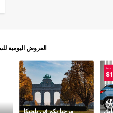
العروض اليومية للس
فقط
$1
ابك
مرحبا بكم في بلجيكا