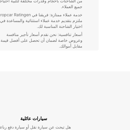
من الشاحنات بأحجام وقدرات مختلفة لتلبية احتياج
جميع العملاء.
خدمة عملاء ممتازة: فريقنا في car Ratingen
ملتزم بتقديم خدمة عملاء استثنائية والمساعدة في
اختيار الشاحنة المناسبة لك.
أسعار تنافسية: نحن نقدم أسعار تأجير منافسة
وعروض خاصة لضمان أن تحصل على أفضل قيمة
مقابل أموالك.
موقع مركزي: يسهل الوصول إلى فرعنا في
Ratingen، مما يجعل عملية استلام وتسليم الشاحن
سريعة ومريحة لك.
سواء كنت في رحلة نهاية الأسبوع مع العائلة أو تقوم بنقل
لعملك، Europcar Ratingen هي الخيار الأمثل لتأجي
عالية الجودة بأسعار مناسبة. تواصل معنا اليوم لحجز شاح
والاستمتاع بتجربة تأجير مريحة وسهلة.
سيارات عائلية
هل تبحث عن سيارة نقل أو سيارة دفع رباع