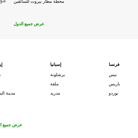
موق
محطة مطار بيروت للسائقين
عرض جميع الدول
فرنسا
إسبانيا
إي
نيس
برشلونة
م
باريس
ملقة
بوردو
مدريد
مدينة البن
عرض جميع ال