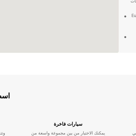
ات
Europ
ة
 بضائع
ر شاحنات
نتك
اسطو
سيارات فاخرة
ي
يمكنك الاختيار من بين مجموعة واسعة من
وتت