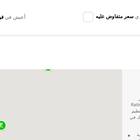
دي
سعر متفاوض عليه
أعيش في
ر
دة للعملاء في مدينة Ratingen
نظيم
تك في
ة