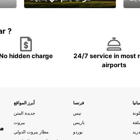
يارتك
احجز إجازتك
علينا
ar ?
No hidden charge
24/7 service in most 
airports
انيا
فرنسا
أبرز المواقع
ونة
نيس
جديدة المتن
لقة
باريس
بيروت
مو
ريد
بوردو
مطار بيروت الدولي