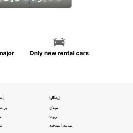
وفر الوقت واترك تأجير س
major
Only new rental cars
إيطاليا
إسب
ميلان
برشل
روما
م
مدينة البندقية
مد