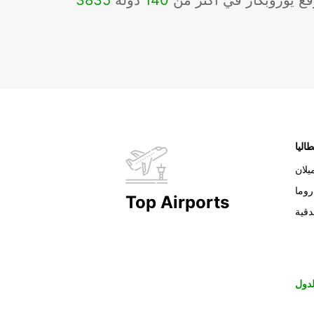
ع يوروبكار في أكثر من
140
دولة
3835
طاليا
يلان
روما
Top Airports
دقية
دول