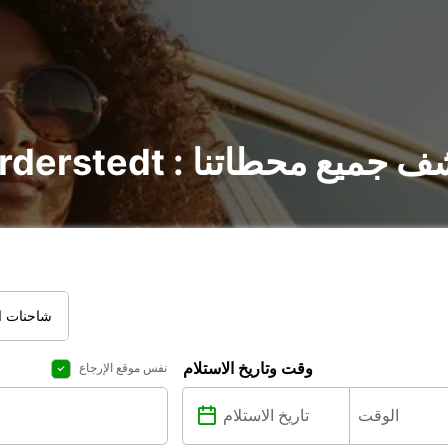
يارات في Norderstedt : اكتشف جميع محطاتنا
شاحنات ال
وقت وتاريخ الاستلام
نفس موقع الإرجاع