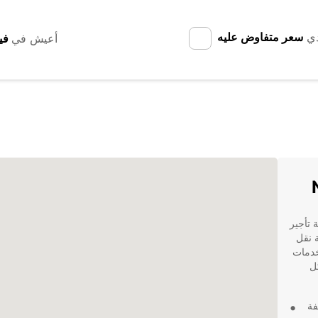
دي
سعر متفاوض عليه
أعيش في
N، حيث تقدم Europcar خدمة تأجير
 نقل
بة لنقل البضائع أو الأثاث. تقدم Europcar خدمات
 بكل
فة