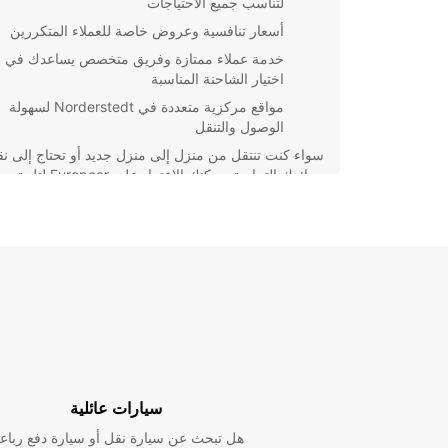
لتناسب جميع الاحتياجات
أسعار تنافسية وعروض خاصة للعملاء المتكررين
خدمة عملاء ممتازة وفريق متخصص يساعدك في
اختيار الشاحنة المناسبة
مواقع مركزية متعددة في Norderstedt لسهولة
الوصول والتنقل
سواء كنت تنتقل من منزل إلى منزل جديد أو تحتاج إلى ن
بضائعك التجارية، يمكنك الاعتماد على Europcar لتلبية
احتياجاتك. احجز شاحنتك اليوم من Europcar
سلسة ومريحة في Norderstedt.
سيارات عائلية
هل تبحث عن سيارة نقل أو سيارة دفع رباع