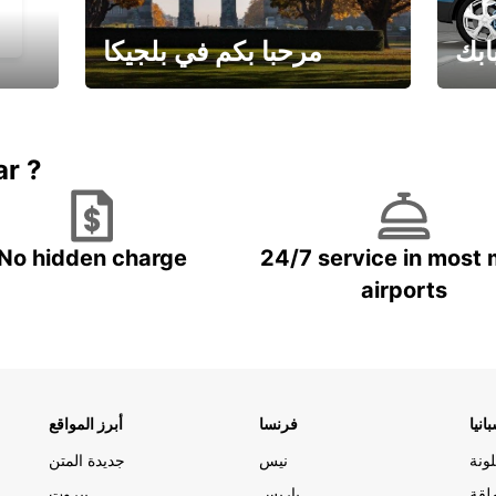
ابك
مرحبا بكم في بلجيكا
يارتك
احجز إجازتك
علينا
ar ?
No hidden charge
24/7 service in most 
airports
انيا
فرنسا
أبرز المواقع
ونة
نيس
جديدة المتن
لقة
باريس
بيروت