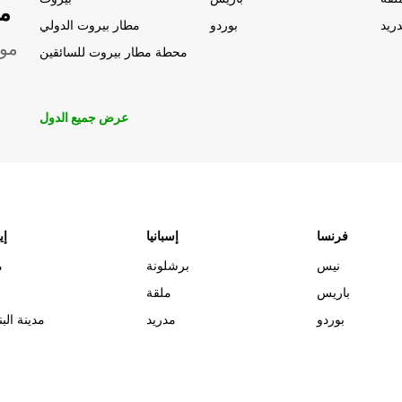
مو
ريد
بوردو
مطار بيروت الدولي
موق
محطة مطار بيروت للسائقين
عرض جميع الدول
فرنسا
إسبانيا
إي
نيس
برشلونة
م
باريس
ملقة
بوردو
مدريد
مدينة البن