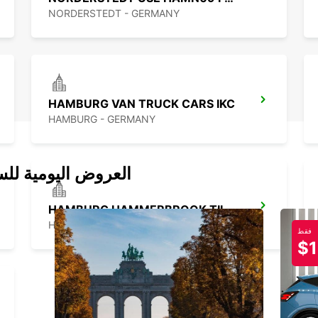
NORDERSTEDT - GERMANY
HAMBURG VAN TRUCK CARS IKC
HAMBURG - GERMANY
العروض اليومية للس
HAMBURG HAMMERBROOK TILL 30.09.26
HAMBURG - GERMANY
فقط
$1