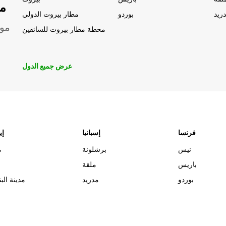
مو
ريد
بوردو
مطار بيروت الدولي
موق
محطة مطار بيروت للسائقين
عرض جميع الدول
فرنسا
إسبانيا
إي
نيس
برشلونة
م
باريس
ملقة
بوردو
مدريد
مدينة البن