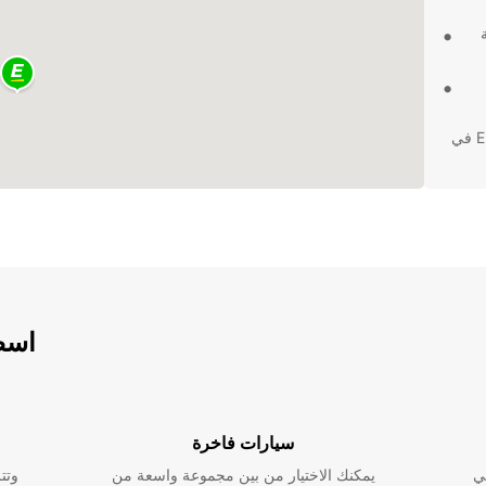
استمتع بتجربة تأجير الشاحنات بسهولة ويسر مع Europcar في
اسطو
سيارات فاخرة
ي
يمكنك الاختيار من بين مجموعة واسعة من
وتت