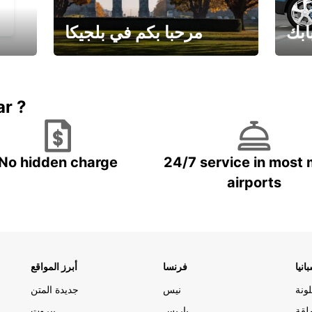
ابك
مرحبا بكم في بلجيكا
يارتك
احجز إجازتك
علينا
ar ?
No hidden charge
24/7 service in most 
airports
انيا
فرنسا
أبرز المواقع
ونة
نيس
جديدة المتن
لقة
باريس
بيروت