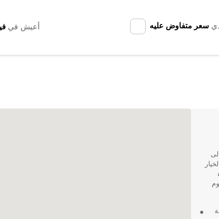
دي
سعر متفاوض عليه
أعيش في
لى
 الخاصة، فإن Europcar هو الخيار
وم
ة