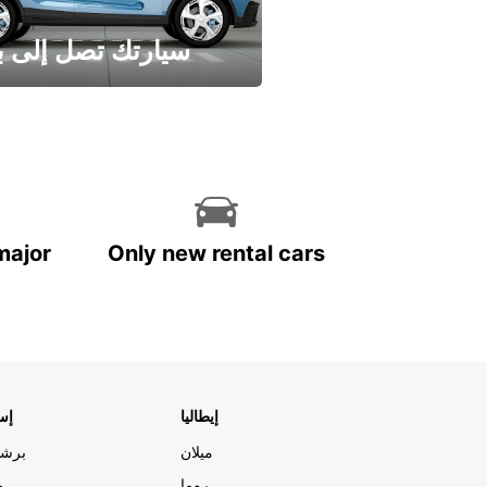
سيارتك تصل إلى ب
وفر الوقت واترك تأجير س
major
Only new rental cars
إيطاليا
إسب
ميلان
برشل
روما
م