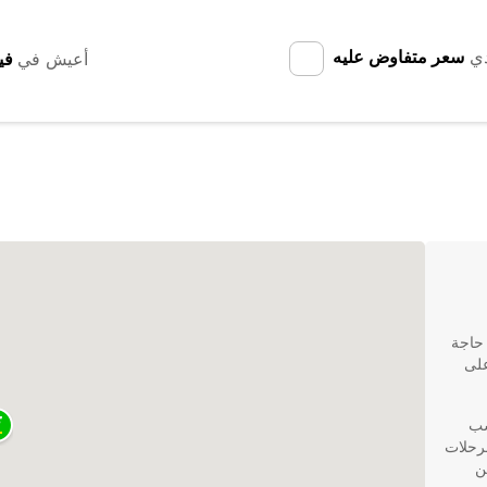
دي
سعر متفاوض عليه
أعيش في
لما كنت في حاجة
على
سب
لرحلات
ن