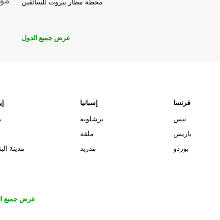
موق
محطة مطار بيروت للسائقين
عرض جميع الدول
فرنسا
إسبانيا
إي
نيس
برشلونة
م
باريس
ملقة
بوردو
مدريد
مدينة البن
عرض جميع ال