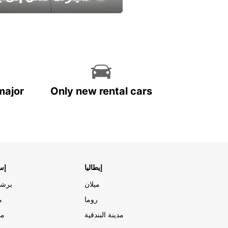
وفر الوقت واترك تأجير س
major
Only new rental cars
إيطاليا
إسب
ميلان
برشل
روما
م
مدينة البندقية
مد