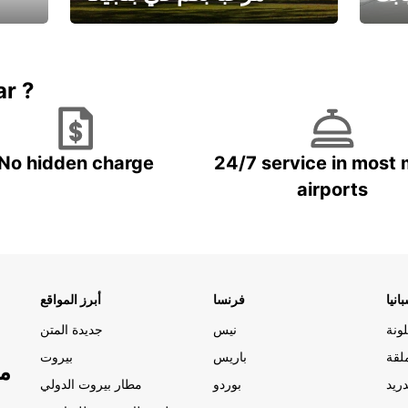
يارتك
احجز إجازتك
علينا
ar ?
No hidden charge
24/7 service in most 
airports
انيا
فرنسا
أبرز المواقع
ونة
نيس
جديدة المتن
لقة
باريس
بيروت
مو
ريد
بوردو
مطار بيروت الدولي