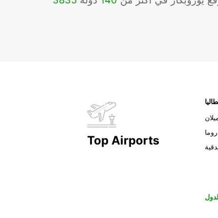
ع يوروبكار في أكثر من
140
دولة
3835
طاليا
يلان
روما
Top Airports
دقية
دول