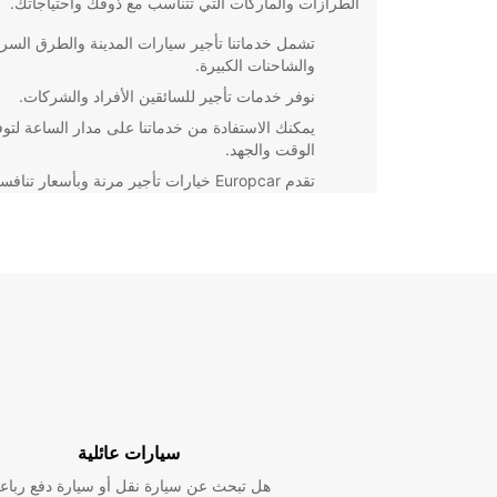
الطرازات والماركات التي تتناسب مع ذوقك واحتياجاتك.
تشمل خدماتنا تأجير سيارات المدينة والطرق السر
والشاحنات الكبيرة.
نوفر خدمات تأجير للسائقين الأفراد والشركات.
يمكنك الاستفادة من خدماتنا على مدار الساعة لتوف
الوقت والجهد.
تقدم Europcar خيارات تأجير مرنة وبأسعار تنافس
مما يجعل تجربتك معنا سهلة ومريحة.
سواء كنت تبحث عن وسيلة نقل لرحلة عمل سريعة أو لق
عطلة ممتعة، Europcar هي الخيار الأمثل لتلبية احتياجات
احجز معنا اليوم وتمتع بتجربة تأجير سيارات مميزة في Erding!
سيارات عائلية
هل تبحث عن سيارة نقل أو سيارة دفع رباع