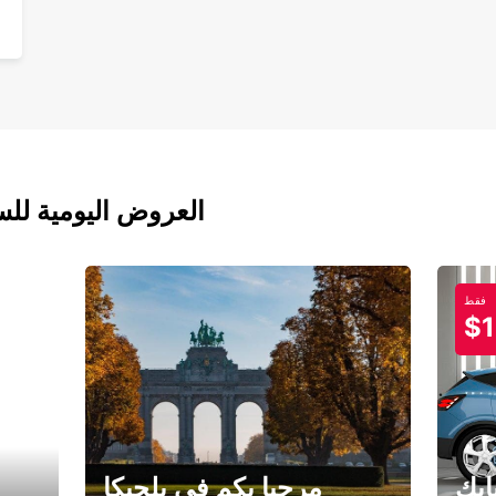
العروض اليومية للس
فقط
$1
ابك
مرحبا بكم في بلجيكا