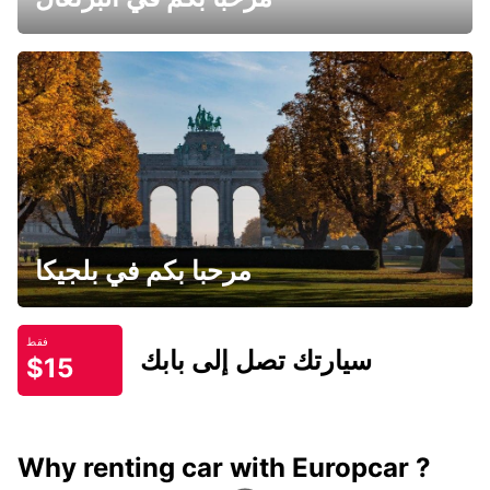
مرحبا بكم في بلجيكا
فقط
سيارتك تصل إلى بابك
$15
Why renting car with Europcar ?