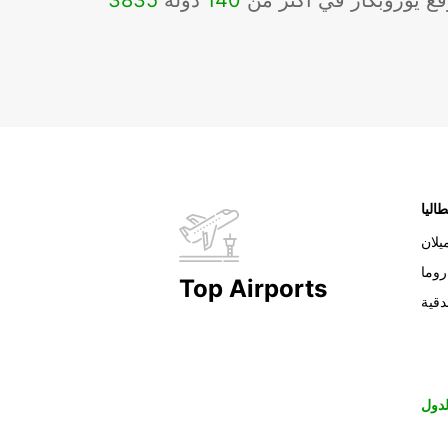
ع يوروبكار في أكثر من
140
دولة
3835
طاليا
يلان
روما
Top Airports
دقية
دول