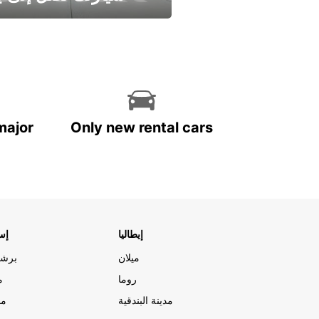
وفر الوقت واترك تأجير س
major
Only new rental cars
إيطاليا
إسب
ميلان
برشل
روما
م
مدينة البندقية
مد