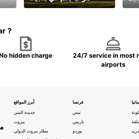
يارتك
احجز إجازتك
علينا
ar ?
No hidden charge
24/7 service in most 
airports
انيا
فرنسا
أبرز المواقع
ونة
نيس
جديدة المتن
لقة
باريس
بيروت
مو
ريد
بوردو
مطار بيروت الدولي