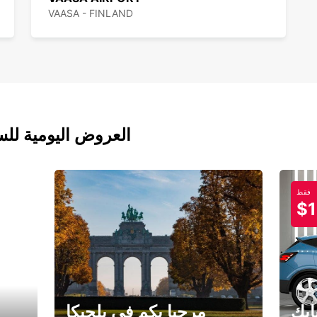
VAASA - FINLAND
العروض اليومية للس
فقط
$1
ابك
مرحبا بكم في بلجيكا