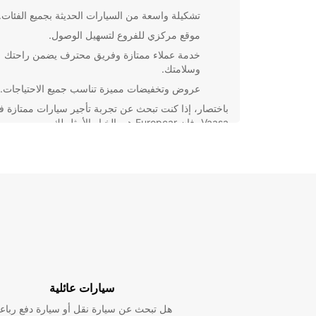
تشكيلة واسعة من السيارات الحديثة بجميع الفئات.
موقع مركزي للفروع لتسهيل الوصول.
خدمة عملاء ممتازة وفريق محترف يضمن راحتك
وسلامتك.
عروض وتخفيضات مميزة تناسب جميع الاحتياجات.
باختصار، إذا كنت تبحث عن تجربة تأجير سيارات ممتازة 
Vaasa، فإن Europcar هي الخيار الأمثل لك.
اختيارك المثالي للسيارة
بغض النظر عن نوع رحلتك أو احتياجاتك الخاصة، ستجد ف
Europcar في Vaasa السيارة المثالية لك. اختر بين سيا
الاقتصادية الصغيرة، السيارات العائلية الواسعة، أو حتى
السيارات الرياضية الفارهة لتجربة فاخرة.
استكشاف Vaasa بأمان وراحة
سيارات عائلية
استمتع برحلتك في Vaasa دون القلق بفضل خدمة تأجير
هل تبحث عن سيارة نقل أو سيارة دفع رباع
السيارات الاحترافية من Europcar. اكتشف كل زوايا 