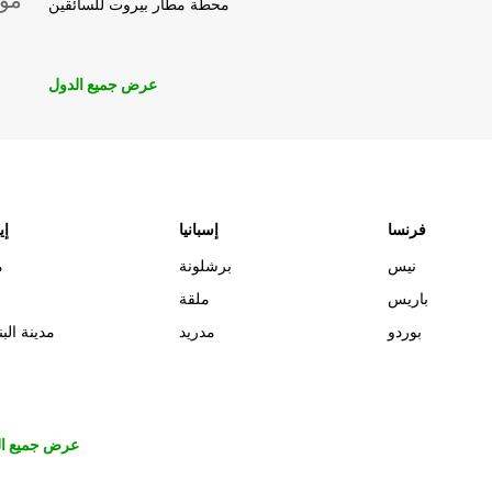
موق
محطة مطار بيروت للسائقين
عرض جميع الدول
فرنسا
إسبانيا
إي
نيس
برشلونة
م
باريس
ملقة
بوردو
مدريد
مدينة البن
عرض جميع ال