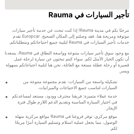
تأجير السيارات في Rauma
مرحبًا بكم في مدينة Rauma! إذا كنت تبحث عن خدمة تأجير سيارات
موثوقة ومريحة هنا، فقد وصلتم إلى المكان الصحيح. Europcar تقدم
خدمات تأجير السيارات في Rauma لتلبية جميع احتياجاتكم ومتطلباتكم.
مع وجود سوق تأجير سيارات متنوعة وواسعة النطاق في Rauma، يسعدنا
أن نكون الخيار الأمثل لكم. سواء كنتم تبحثون عن سيارة لرحلة عمل
قصيرة أو رحلة عطلة ممتعة مع العائلة، نحن هنا لتلبية احتياجاتكم بسهولة
ويسر.
تشكيلة واسعة من السيارات: نقدم مجموعة متنوعة من
السيارات لتناسب جميع الاحتياجات والميزانيات.
خدمة عملاء متميزة: فريقنا محترف وودود، مستعد لمساعدتكم
في اختيار السيارة المناسبة وتقديم الدعم اللازم طوال فترة
الإيجار.
موقع مركزي: توفر فروعنا في Rauma مواقع مركزية سهلة
الوصول، مما يجعل عملية استلام وتسليم السيارة أمرًا مريحًا
لكم.