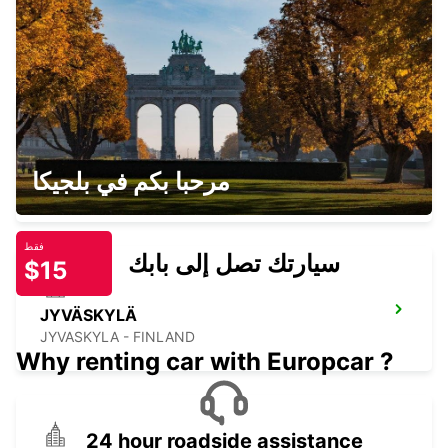
JOENSUU K-AUTO
JOENSUU - FINLAND
JYVÄSKYLÄ AIRPORT
مرحبا بكم في بلجيكا
JYVASKYLA - FINLAND
فقط
سيارتك تصل إلى بابك
$15
JYVÄSKYLÄ
JYVASKYLA - FINLAND
Why renting car with Europcar ?
24 hour roadside assistance