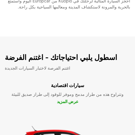
احجز السيارة المثالية لرحلتك في Kuopio من Europcar اليوم واستمتع
بالحرية والمرونة لاستكشاف المدينة ومعالمها السياحية بكل راحة.
اسطول يلبي احتياجاتك - اغتنم الفرضة
اغتنم الفرصة لاختبار السيارات الجديدة
سيارات اقتصادية
وتتراوح هذه من طراز مدمج وموفر للوقود إلى طراز صديق للبيئة
عرض المزيد