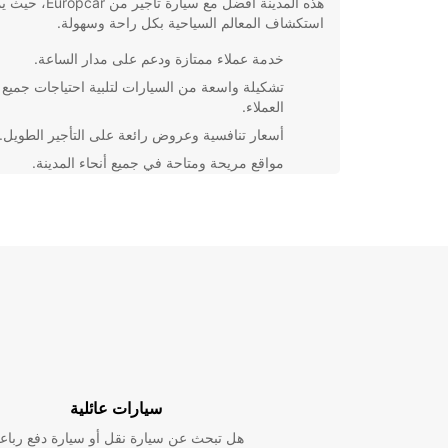
هذه المدينة أفضل مع سيارة تأجير م
استكشاف المعالم السياحية بكل راحة وسهولة.
خدمة عملاء ممتازة ودعم على مدار الساعة.
تشكيلة واسعة من السيارات لتلبية احتياجات جميع
العملاء.
أسعار تنافسية وعروض رائعة على التأجير الطويل.
مواقع مريحة ومتاحة في جميع أنحاء المدينة.
لا تتردد في الاستفادة من خدماتنا عند زيارتك لسوفا، حيث
سنضمن لك تجربة تأج
اليوم واستمتع برحلتك في هذه المدينة الرائعة!
سيارات عائلية
هل تبحث عن سيارة نقل أو سيارة دفع رباع