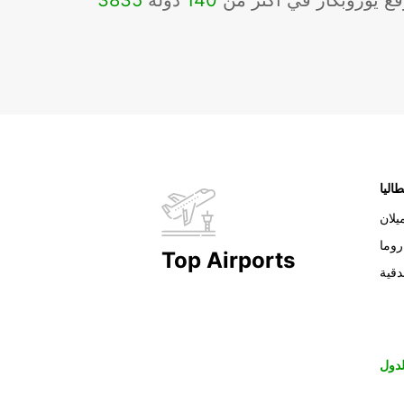
ع يوروبكار في أكثر من
140
دولة
3835
طاليا
يلان
روما
Top Airports
دقية
دول