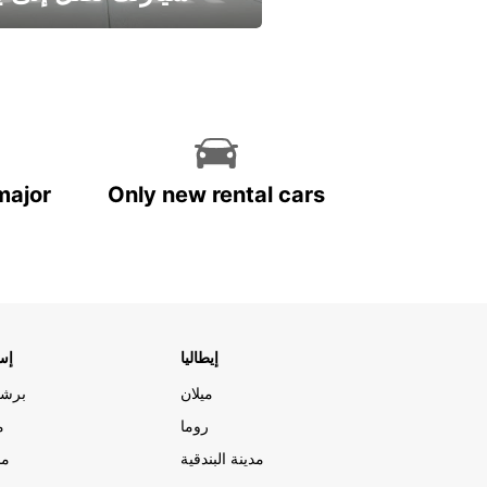
وفر الوقت واترك تأجير س
major
Only new rental cars
إيطاليا
إسب
ميلان
برشل
روما
م
مدينة البندقية
مد