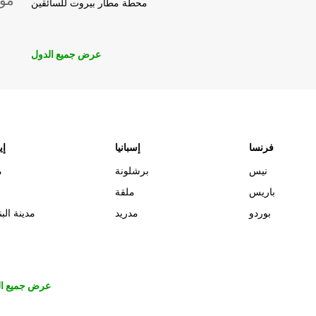
موق
محطة مطار بيروت للسائقين
عرض جميع الدول
فرنسا
إسبانيا
إي
نيس
برشلونة
م
باريس
ملقة
بوردو
مدريد
مدينة البن
عرض جميع ال