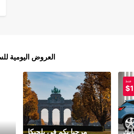
العروض اليومية للس
فقط
$1
ابك
مرحبا بكم في بلجيكا