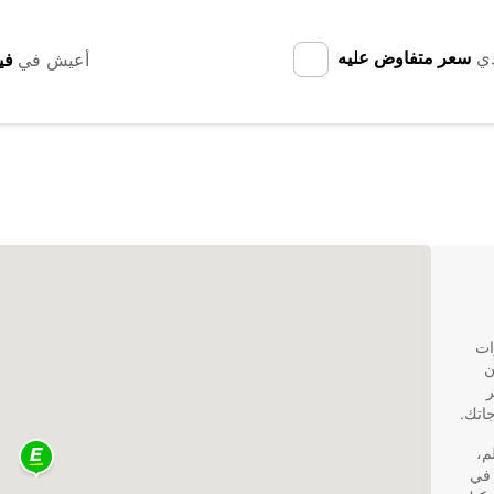
دي
سعر متفاوض عليه
أعيش في
ات
ن
ر
اتك.
م،
 في