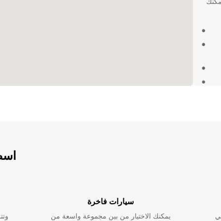
ن Europcar، حيث يمكنك
ير سيارات مريحة وسهلة. اختر Europcar
اسطو
سيارات فاخرة
ي
يمكنك الاختيار من بين مجموعة واسعة من
وتت