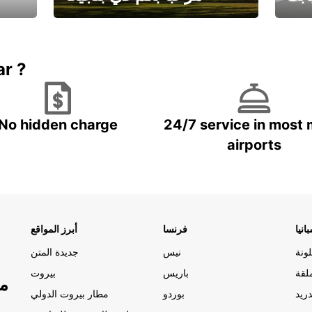
يارتك
احجز إجازتك
علينا
ar ?
No hidden charge
24/7 service in most 
airports
انيا
فرنسا
أبرز المواقع
ونة
نيس
جديدة المتن
لقة
باريس
بيروت
مو
ريد
بوردو
مطار بيروت الدولي